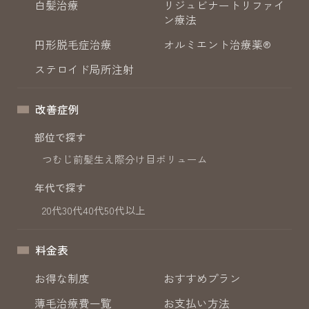
白髪治療
リジュビナートリファイ
ン療法
円形脱毛症治療
オルミエント治療薬®
ステロイド局所注射
改善症例
部位で探す
つむじ
前髪
生え際
分け目
ボリューム
年代で探す
20代
30代
40代
50代以上
料金表
お得な制度
おすすめプラン
薄毛治療費一覧
お支払い方法