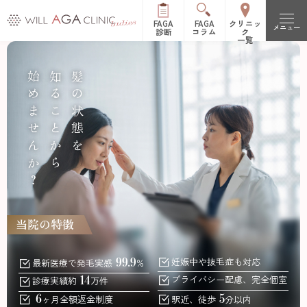
FAGA
FAGA
クリニッ
メニュー
診断
コラム
ク
一覧
初めての方へ
始めませんか？
知ることから
髪の状態を
FAGAとは（女性型脱毛症）
治療メニュー
FPHLとは（女性の薄毛）
LHDV頭皮注入治療
オーガニック治療
改善症例
es women
リッチディオーラム
料金表
白髪治療
リジュビナートリファ
イン療法
当院の特徴
クリニック一覧
円形脱毛症治療
オルミエント治療薬®
99.9
妊娠中
や抜毛症も対応
新宿院
池袋院
最新医療で発毛実感
%
よくある質問
14
プライバシー配慮、
完全個室
診療実績約
万件
ステロイド局所注射
表参道院
銀座院
6
5
ヶ月全額返金
制度
駅近、徒歩
分以内