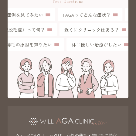
Your Questions
症例を見てみたい
FAGAってどんな症状？
初
（女性型脱毛症）って何？
近くにクリニックはある？
薄毛の原因を知りたい
体に優しい治療がしたい
ウィルAGAクリニックは、女性の薄毛・抜け毛に特化