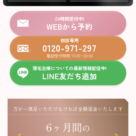
年代別お悩みガイド
立川院
町田院
FAGAコラム
24時間受付中!
WEBから予約
横浜院
大宮院
FAGAセルフチェック診断
初診専用
千葉院
札幌院
0120-971-297
治療の流れ
電話受付時間 10:00〜20:00
仙台院
京都院
薄毛治療についての最新情報配信中!
名古屋院
大阪梅田院
ドクター紹介
LINE友だち追加
神戸三宮院
福岡院
お知らせ
万が一満足いただけなければ全額返金いたします
6ヶ月間
の
プライバシーポリシー