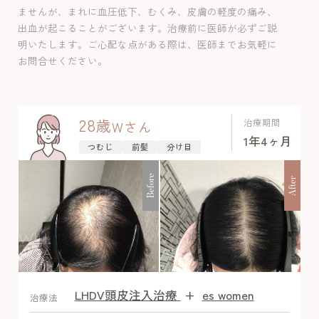
が良好で、美容師からも髪質の変化を褒
ませんが、まれに血圧低下、むくみ、皮膚の軽度の痛み、
められるほど改善が見られました。経過
出血が起こることがございます。治療前に医師が必ずご説
中体毛増加以外の副作用は認めませんで
明いたします。ご心配な点がある際は、医師までお気軽に
した。
お問合せください。
28
歳
治療期間
W
さん
1年4ヶ月
つむじ
前髪
分け目
Before
After
LHDV頭皮注入治療
+
es women
After
治療法