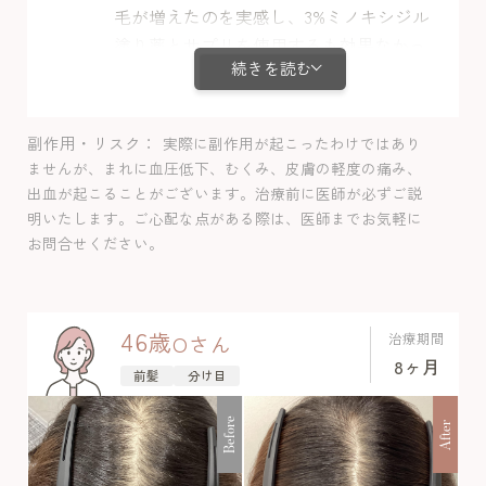
毛が増えたのを実感し、3%ミノキシジル
塗り薬とサプリを使用するも効果なかっ
続きを読む
たとのことで来院されました。ミノキシ
ジル内服に不安を感じているとのことで
当院は1錠からのスタートだけではなく1/2
副作用・リスク
実際に副作用が起こったわけではあり
錠など少ない量からのスタートもでき、
ませんが、まれに血圧低下、むくみ、皮膚の軽度の痛み、
このようにご不安に合わせた治療を提案
出血が起こることがございます。治療前に医師が必ずご説
しております。ミノキシジル＋ミノキシ
明いたします。ご心配な点がある際は、医師までお気軽に
ジル塗り薬＋LHDV注射で加療し、途中1
お問合せください。
錠に増やした際に副作用の動悸を月１回
ほど感じるとのことで半分量のまま継続
し血液検査や健診結果確認して経過問題
46
歳
治療期間
O
さん
なく発毛しました。
8ヶ月
前髪
分け目
Before
After