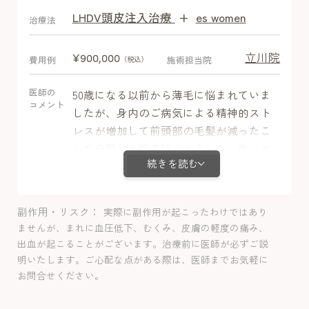
LHDV頭皮注入治療
+
es women
After
治療法
立川院
¥900,000
費用例
施術担当院
（税込）
医師の
50歳になる以前から薄毛に悩まれていま
コメント
したが、身内のご病気による精神的スト
レスが増加して前頭部の毛髪が減ったこ
とを自覚し当院来院されました。強いス
続きを読む
トレスがあると髪は成長期を止めて休止
期に移行することが多く、びまん性脱毛
症に休止期脱毛症が被っている可能性が
副作用・リスク
実際に副作用が起こったわけではあり
あります。ミノキシジル内服＋栄養剤＋
ませんが、まれに血圧低下、むくみ、皮膚の軽度の痛み、
LHDV注射で治療を開始してから3か月目
出血が起こることがございます。治療前に医師が必ずご説
から発毛していることを実感し、髪のボ
明いたします。ご心配な点がある際は、医師までお気軽に
リュームが徐々に増えていきました。治
お問合せください。
療によって、薄毛が気にならない状態に