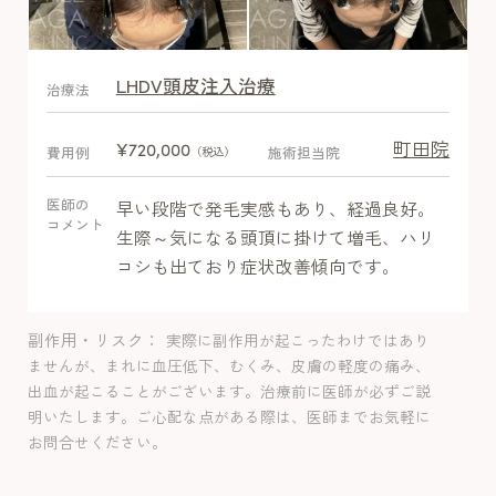
LHDV頭皮注入治療
After
治療法
町田院
¥720,000
費用例
施術担当院
（税込）
医師の
早い段階で発毛実感もあり、経過良好。
コメント
生際～気になる頭頂に掛けて増毛、ハリ
コシも出ており症状改善傾向です。
副作用・リスク
実際に副作用が起こったわけではあり
ませんが、まれに血圧低下、むくみ、皮膚の軽度の痛み、
出血が起こることがございます。治療前に医師が必ずご説
明いたします。ご心配な点がある際は、医師までお気軽に
お問合せください。