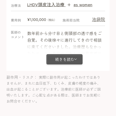
LHDV頭皮注入治療
+
es women
After
治療法
池袋院
¥1,100,000
費用例
施術担当院
（税込）
医師の
数年前から分け目と側頭部の透け感をご
コメント
自覚。その後徐々に進行してきので相談
に来てくださいました。治療歴もなかっ
たため、１か月目でご本人の効果実感は
続きを読む
なかったものの、写真比較では産毛を確
認。
２か月目で側頭部の発毛をなんとなくご
副作用・リスク
実際に副作用が起こったわけではあり
実感いただき、半年で髪を結んでも気に
ませんが、まれに血圧低下、むくみ、皮膚の軽度の痛み、
ならなくなりました。
出血が起こることがございます。治療前に医師が必ずご説
初期脱毛は起こりましたが、気にならな
明いたします。ご心配な点がある際は、医師までお気軽に
い程度でそのほかの副作用は認められま
お問合せください。
せんでした。