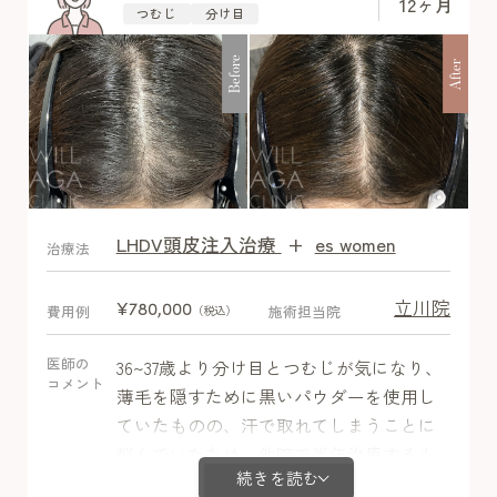
12ヶ月
つむじ
分け目
Before
After
LHDV頭皮注入治療
+
es women
After
治療法
立川院
¥780,000
費用例
施術担当院
（税込）
医師の
36~37歳より分け目とつむじが気になり、
コメント
薄毛を隠すために黒いパウダーを使用し
ていたものの、汗で取れてしまうことに
悩んでいたため、他院で半年治療するも
続きを読む
体毛増加で悩み止めてしまいましたが、