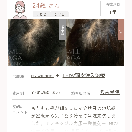
24
歳
治療期間
I
さん
1年
つむじ
分け目
Before
After
es women
+
LHDV頭皮注入治療
After
治療法
名古屋院
¥431,750
費用例
施術担当院
（税込）
医師の
もともと毛が細かったが分け目の地肌感
コメント
が22歳から気になり始めて当院来院しま
した。ミノキシジル内服＋栄養剤＋LHDV
注射で治療し、3か月目くらいから効果の