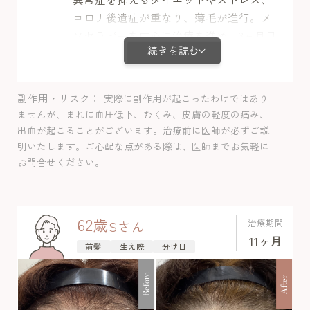
コロナ後遺症が重なり、薄毛が進行。メ
ソセラピーを中心に治療を進め、3ヶ月目
続きを読む
で発毛を実感。分け目の透け感が目立た
なくなり、髪の密度が改善されました。
副作用・リスク
実際に副作用が起こったわけではあり
ませんが、まれに血圧低下、むくみ、皮膚の軽度の痛み、
出血が起こることがございます。治療前に医師が必ずご説
明いたします。ご心配な点がある際は、医師までお気軽に
お問合せください。
62
歳
治療期間
S
さん
11ヶ月
前髪
生え際
分け目
Before
After