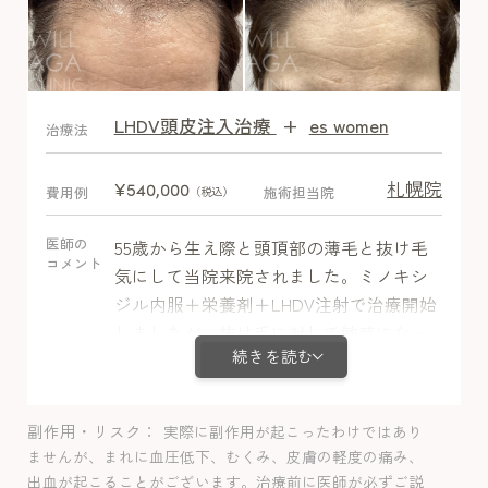
LHDV頭皮注入治療
+
es women
After
治療法
札幌院
¥540,000
費用例
施術担当院
（税込）
医師の
55歳から生え際と頭頂部の薄毛と抜け毛
コメント
気にして当院来院されました。ミノキシ
ジル内服＋栄養剤＋LHDV注射で治療開始
しましたが、抜け毛に対して敏感になっ
続きを読む
ているため1か月目の初期脱毛を気にされ
ていました。初期脱毛は本来2－3か月遅
れて抜ける毛が次の毛根が早く作られて
副作用・リスク
実際に副作用が起こったわけではあり
予定より早くまとめて抜ける現象であ
ませんが、まれに血圧低下、むくみ、皮膚の軽度の痛み、
り、毛量は1-2%ほど影響でますが見た目
出血が起こることがございます。治療前に医師が必ずご説