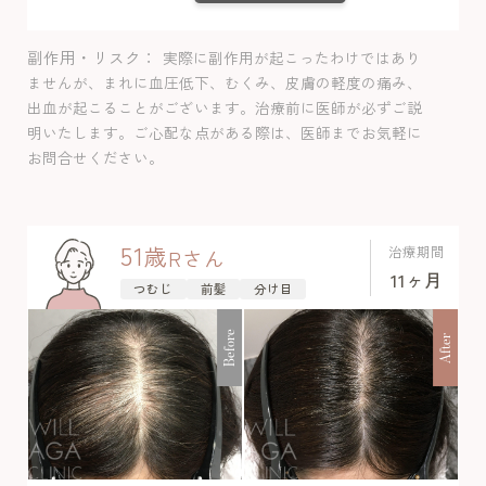
当院にて根本的な治療を希望して来院さ
れました。ミノキシジル内服＋栄養剤＋
副作用・リスク
実際に副作用が起こったわけではあり
LHDV注射で治療を開始して、当院では体
ませんが、まれに血圧低下、むくみ、皮膚の軽度の痛み、
毛のお悩みに合わせて濃度調整をしてい
出血が起こることがございます。治療前に医師が必ずご説
ますが、過去に他院で使用した濃度より
明いたします。ご心配な点がある際は、医師までお気軽に
低用量と思われ体毛懸念もなく使用し続
お問合せください。
けられました。低用量ミノキシジル内服
に加えてLHDV注射をすることで効果を引
き出すことができ、3か月ほどから髪の密
51
歳
治療期間
R
さん
度が増し改善が見られています。最近は
11ヶ月
つむじ
前髪
分け目
パウダーに頼らなくても地肌が目立たな
くなったため、満足感を得られました。
Before
After
経過中副作用は認めませんでした。