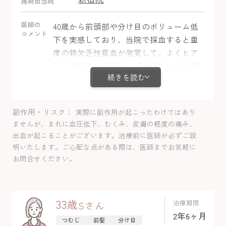
施術担当院
医師の
40歳から前頭部や分け目のボリューム低
コメント
下を実感しており、当院で採血すると重
度の鉄欠乏性貧血が発覚して、よくヒア
リングすると3年前から動悸息切れの自覚
続きを読む
症状があったようです。鉄欠乏性貧血は
酸素を運ぶ赤血球の働きや数が低いため
髪の毛にとっては悪化するリスクであ
副作用・リスク
実際に副作用が起こったわけではあり
り、女性ホルモンの低下の悪化と相まっ
ませんが、まれに血圧低下、むくみ、皮膚の軽度の痛み、
て毛幹径の低下や地肌感の増加があった
出血が起こることがございます。治療前に医師が必ずご説
と考えられました。貧血改善のために内
明いたします。ご心配な点がある際は、医師までお気軽に
科受診を促し鉄欠乏性貧血の治療の他に
お問合せください。
当院ではミノキシジル内服＋LHDV注射に
て改善が認められました。副作用は当初
動悸と浮腫みがありましたがすぐ改善し
33
歳
治療期間
S
さん
ました。他には体毛増加もありましたが
2年6ヶ月
つむじ
前髪
分け目
それを理由に内服量調整するほどではあ