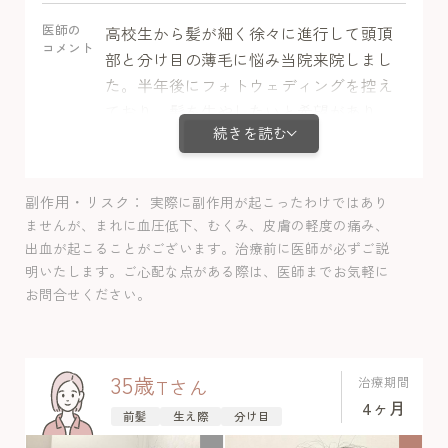
医師の
高校生から髪が細く徐々に進行して頭頂
コメント
部と分け目の薄毛に悩み当院来院しまし
た。半年後にフォトウェディングを控え
ており、髪を生やしたいと希望があり、
続きを読む
ミノキシジル内服＋栄養剤＋LHDV注射で
治療開始しました。3ヶ月目には全体的に
発毛を実感し、半年目には分け目の透け
副作用・リスク
実際に副作用が起こったわけではあり
感も気にならなくなり、若いうちから治
ませんが、まれに血圧低下、むくみ、皮膚の軽度の痛み、
療できたおかげで経過良好でした。経過
出血が起こることがございます。治療前に医師が必ずご説
中副作用は認めませんでした。
明いたします。ご心配な点がある際は、医師までお気軽に
お問合せください。
35
歳
治療期間
T
さん
4ヶ月
前髪
生え際
分け目