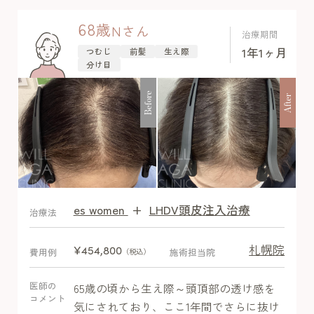
68
歳
N
さん
治療期間
1年1ヶ月
つむじ
前髪
生え際
分け目
Before
After
es women
+
LHDV頭皮注入治療
After
治療法
札幌院
¥454,800
費用例
施術担当院
（税込）
医師の
65歳の頃から生え際～頭頂部の透け感を
コメント
気にされており、ここ1年間でさらに抜け