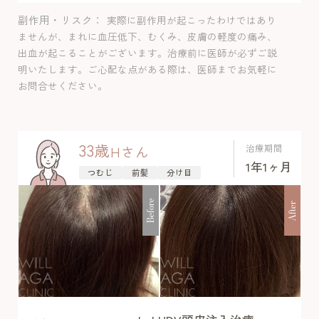
作用は認めませんでした。
副作用・リスク
実際に副作用が起こったわけではあり
ませんが、まれに血圧低下、むくみ、皮膚の軽度の痛み、
出血が起こることがございます。治療前に医師が必ずご説
明いたします。ご心配な点がある際は、医師までお気軽に
お問合せください。
33
歳
治療期間
H
さん
1年1ヶ月
つむじ
前髪
分け目
Before
After