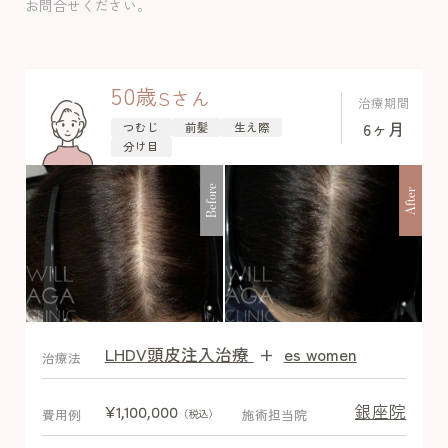
お問合せください。
50
歳
S
さん
治療期間
6ヶ月
つむじ
前髪
生え際
分け目
Before
After
LHDV頭皮注入治療
+
es women
After
治療法
銀座院
¥1,100,000
費用例
施術担当院
（税込）