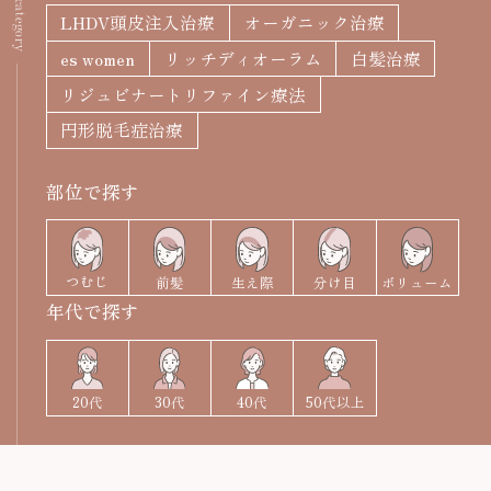
filter / category
年代別お悩みガイド
LHDV頭皮注入治療
オーガニック治療
立川院
町田院
es women
リッチディオーラム
白髪治療
FAGAコラム
リジュビナートリファイン療法
横浜院
大宮院
円形脱毛症治療
FAGAセルフチェック診断
千葉院
札幌院
部位で探す
治療の流れ
仙台院
京都院
名古屋院
大阪梅田院
ドクター紹介
つむじ
前髪
生え際
分け目
ボリューム
年代で探す
神戸三宮院
福岡院
お知らせ
20代
40代
50代以上
30代
プライバシーポリシー