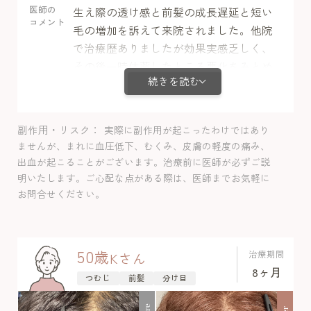
医師の
生え際の透け感と前髪の成長遅延と短い
コメント
毛の増加を訴えて来院されました。他院
で治療歴ありましたが効果実感乏しく、
その後一時休薬したところ悪化をみとめ
続きを読む
て当院に転院されました。このように生
え際/前髪が短いまま毛が伸びないお悩み
というのは女性の脱毛症の典型的症状で
副作用・リスク
実際に副作用が起こったわけではあり
あります。治療後生え際の伸長とボ
ませんが、まれに血圧低下、むくみ、皮膚の軽度の痛み、
リュームアップを実感しました。頭頂部
出血が起こることがございます。治療前に医師が必ずご説
の改善も見られ良好な発毛が得られまし
明いたします。ご心配な点がある際は、医師までお気軽に
た。経過中に副作用は認めませんでし
お問合せください。
た。
50
歳
治療期間
K
さん
8ヶ月
つむじ
前髪
分け目