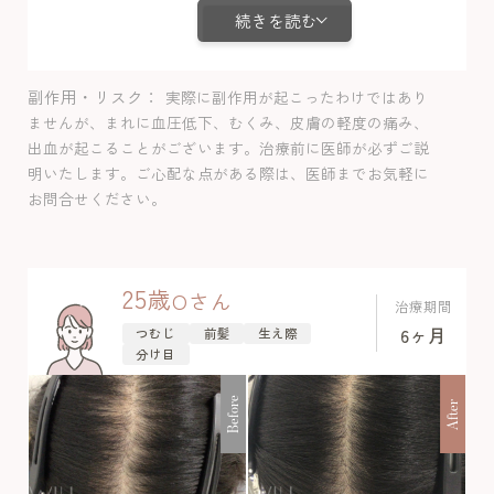
続きを読む
実感がありました。体毛増加以外の副作
用は認めませんでした。一般的に女性の
薄毛は40歳からとありますが、実は10代
副作用・リスク
実際に副作用が起こったわけではあり
から毛が細く地肌が露出している方が独
ませんが、まれに血圧低下、むくみ、皮膚の軽度の痛み、
自の調査では2%ほど認めており、珍しく
出血が起こることがございます。治療前に医師が必ずご説
ない悩みで放置せずに早めに来院できた
明いたします。ご心配な点がある際は、医師までお気軽に
のはよかったと思います。
お問合せください。
25
歳
O
さん
治療期間
6ヶ月
つむじ
前髪
生え際
分け目
Before
After