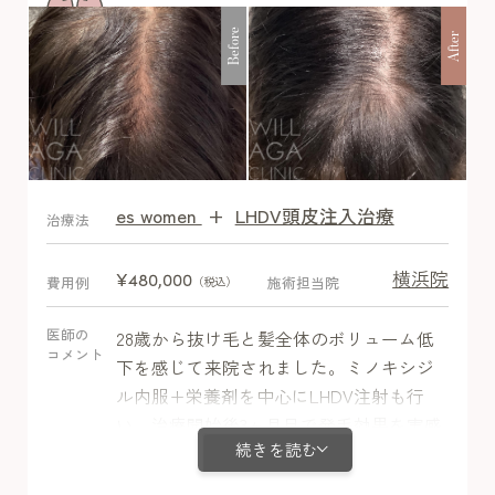
りませんでした。
Before
After
es women
+
LHDV頭皮注入治療
After
治療法
横浜院
¥480,000
費用例
施術担当院
（税込）
医師の
28歳から抜け毛と髪全体のボリューム低
コメント
下を感じて来院されました。ミノキシジ
ル内服+栄養剤を中心にLHDV注射も行
い、治療開始後3ヶ月目で発毛効果を実感
続きを読む
し、1年目には「現在の状態は10点満点中
10点！」と満足されました。経過中に副