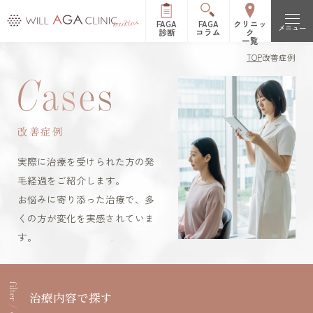
FAGA
FAGA
クリニッ
メニュー
診断
コラム
ク
一覧
TOP
改善症例
初めての方へ
C
ases
FAGAとは（女性型脱毛症）
治療メニュー
改善症例
FPHLとは（女性の薄毛）
LHDV頭皮注入治療
オーガニック治療
改善症例
実際に治療を受けられた方の発
es women
リッチディオーラム
毛経過をご紹介します。
料金表
お悩みに寄り添った治療で、多
白髪治療
リジュビナートリファ
くの方が変化を実感されていま
イン療法
クリニック一覧
す。
円形脱毛症治療
オルミエント治療薬®
新宿院
池袋院
よくある質問
ステロイド局所注射
治療内容で探す
表参道院
銀座院