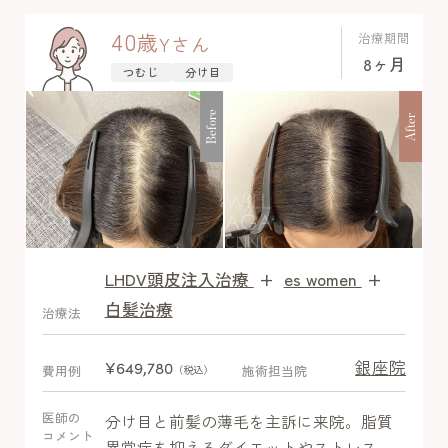
近づいており、満足感を得られていま
す。経過中副作用は認めませんでした。
40
歳
治療期間
Y
さん
8ヶ月
つむじ
分け目
Before
After
LHDV頭皮注入治療
+
es women
+
After
白髪治療
治療法
銀座院
¥649,780
費用例
施術担当院
（税込）
医師の
分け目と前髪の薄毛を主訴に来院。脂質
コメント
異常症を抑えるダイエットやストレス、