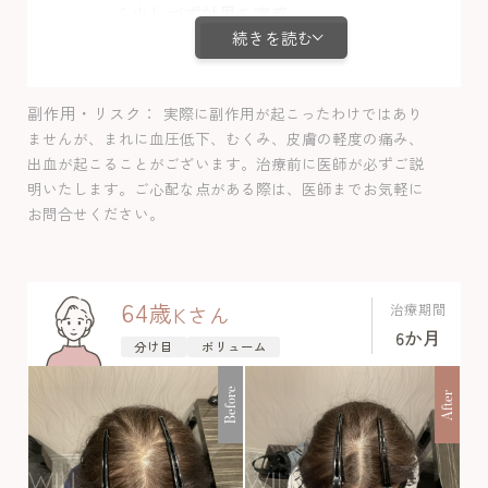
ら少しづず効果を実感。
続きを読む
4ヶ月目からしっかり発毛しました。
ミノキシジルの副作用で、お顔周りの多
毛が気になりミノキシジルは半量で内服
副作用・リスク
実際に副作用が起こったわけではあり
を行っていますが、毛髪の経過は問題な
ませんが、まれに血圧低下、むくみ、皮膚の軽度の痛み、
さそうです。
出血が起こることがございます。治療前に医師が必ずご説
明いたします。ご心配な点がある際は、医師までお気軽に
お問合せください。
64
歳
治療期間
K
さん
6か月
分け目
ボリューム
Before
After