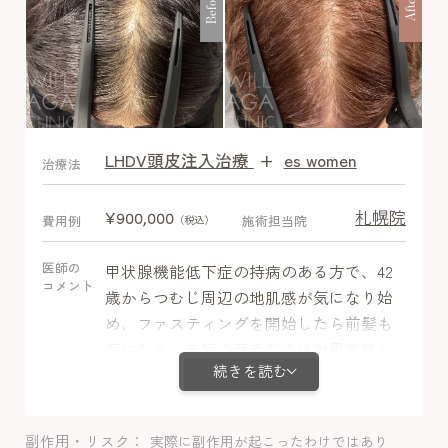
Before
After
LHDV頭皮注入治療
+
es women
After
治療法
札幌院
¥900,000
費用例
施術担当院
（税込）
医師の
甲状腺機能低下症の持病のある方で、42
コメント
歳からつむじ周辺の地肌感が気になり始
め、ファスティングを開始したら前髪も
気になり、市販の育毛剤では効果実感が
続きを読む
乏しかったので当院来院されました。ミ
ノキシジル内服＋栄養剤＋LHDV注射で治
療開始後、3か月ほどでつむじ周辺の発毛
副作用・リスク
実際に副作用が起こったわけではあり