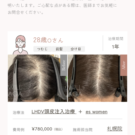
に影響でるほどではないので、写真比較
明いたします。ご心配な点がある際は、医師までお気軽に
したところ安心されていました。女性の
お問合せください。
生え際は効果出しやすいため予定通りよ
い効果を得ることでき、副作用は認めま
せんでした。
28
歳
治療期間
O
さん
1年
つむじ
前髪
分け目
Before
After
LHDV頭皮注入治療
+
es women
After
治療法
札幌院
¥780,000
費用例
施術担当院
（税込）