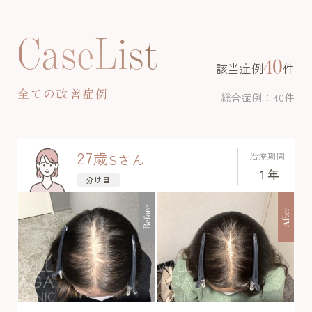
CaseList
40
該当症例
件
全ての改善症例
総合症例：40件
27
歳
治療期間
S
さん
１年
分け目
Before
After