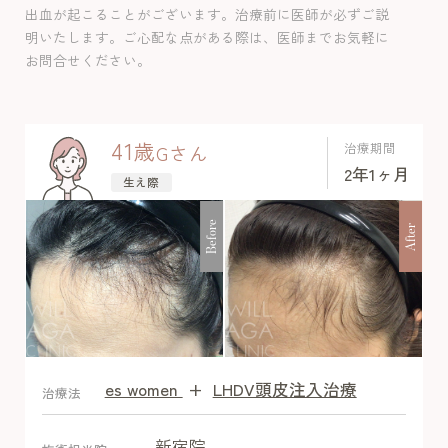
感が目立たなくなり髪の密度の増加を認
出血が起こることがございます。治療前に医師が必ずご説
めました。浮腫みが元々ある方でした
明いたします。ご心配な点がある際は、医師までお気軽に
が、ミノキシジル内服によってやや増強
お問合せください。
＋1週間に２回の動悸があったものの、２
か月目からは感じられなくなりました。
内服当初は体が順応しておらずこのよう
41
歳
治療期間
G
さん
な副作用を認めることがありますが、自
2年1ヶ月
生え際
然消退していたので内服は通常量で続け
てその後副作用は認めませんでした。
Before
After
es women
+
LHDV頭皮注入治療
After
治療法
新宿院