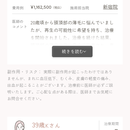
新宿院
¥1,162,500
費用例
施術担当院
（税込）
医師の
20歳頃から頭頂部の薄毛に悩んでいまし
コメント
たが、再生の可能性に希望を持ち、治療
を開始されました。治療を続けた結果、
頭頂部の薄毛は目に見えて改善され、患
続きを読む
者様もその効果に非常に満足されていま
す。髪のボリュームが増し、自信を取り
戻されたご様子です。
副作用・リスク
実際に副作用が起こったわけではあり
ませんが、まれに血圧低下、むくみ、皮膚の軽度の痛み、
出血が起こることがございます。治療前に医師が必ずご説
明いたします。ご心配な点がある際は、医師までお気軽に
お問合せください。
39
歳
治療期間
K
さん