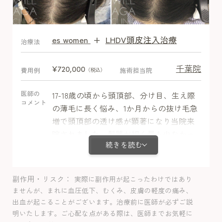
es women
+
LHDV頭皮注入治療
After
治療法
千葉院
¥720,000
費用例
施術担当院
（税込）
医師の
17-18歳の頃から頭頂部、分け目、生え際
コメント
の薄毛に長く悩み、1か月からの抜け毛急
増で頭頂部の透け感が顕著になり当院来
院されました。髪質が細く量も少なかっ
続きを読む
たため、薄毛に気づくのが遅れたもの
の、若いうちに治療始められたので効果
も早く2か月目から変化ではじめ経過良好
副作用・リスク
実際に副作用が起こったわけではあり
でした。副作用は認めませんでした。
ませんが、まれに血圧低下、むくみ、皮膚の軽度の痛み、
出血が起こることがございます。治療前に医師が必ずご説
明いたします。ご心配な点がある際は、医師までお気軽に