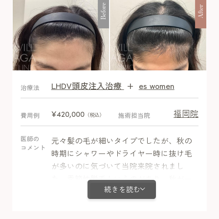
Before
After
LHDV頭皮注入治療
+
es women
After
治療法
福岡院
¥420,000
費用例
施術担当院
（税込）
医師の
元々髪の毛が細いタイプでしたが、秋の
コメント
時期にシャワーやドライヤー時に抜け毛
が多いのに気づいて当院来院されまし
た。季節性脱毛というのがあり、秋が一
続きを読む
番抜け毛が多い時期ですが、この抜け毛
とは別の原因が今回の症例では確認され
ました。採血によって鉄欠乏性貧血が確