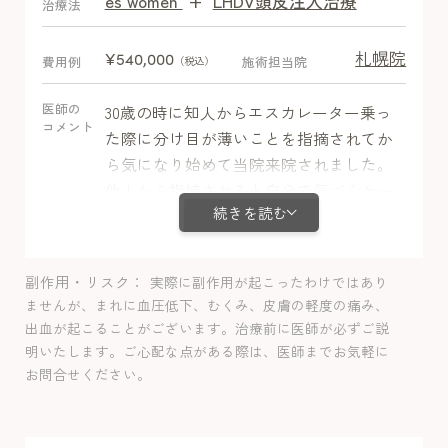
es women
+
LHDV頭皮注入治療
After
治療法
札幌院
¥540,000
費用例
施術担当院
（税込）
医師の
30歳の時に知人からエスカレーター乗っ
コメント
た際に分け目が薄いことを指摘されてか
ら気になり始めて当院来院されました。
他人から指摘されると自分で気づくケー
続きを読む
スよりかなり気にされてしまう方は多い
印象です。ミノキシジル内服＋栄養剤＋
LHDV注射で治療しました。治療開始3ヶ
副作用・リスク
実際に副作用が起こったわけではあり
月で発毛を実感し順調な経過で分け目の
ませんが、まれに血圧低下、むくみ、皮膚の軽度の痛み、
地肌感は改善しました。体毛増加以外の
出血が起こることがございます。治療前に医師が必ずご説
副作用は認めませんでした。
明いたします。ご心配な点がある際は、医師までお気軽に
お問合せください。