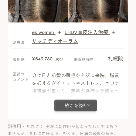
es women
+
LHDV頭皮注入治療
+
After
リッチディオーラム
治療法
札幌院
¥649,780
費用例
施術担当院
（税込）
医師の
分け目と前髪の薄毛を主訴に来院。脂質
コメント
を抑えるダイエットやストレス、コロナ
後遺症が重なり、薄毛が進行を実感され
た方です。急激なダイエット、ストレ
続きを読む
ス、感染症は休止期脱毛症のリスクであ
りボリューム低下の原因になります。ミ
ノキシジル内服＋栄養剤＋LHDV注射で
副作用・リスク
実際に副作用が起こったわけではあり
3ヶ月目から発毛を実感し、分け目の透け
ませんが、まれに血圧低下、むくみ、皮膚の軽度の痛み、