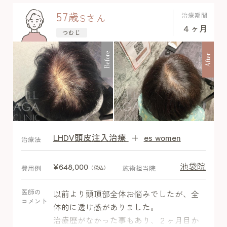
57
歳
治療期間
S
さん
４ヶ月
つむじ
Before
After
LHDV頭皮注入治療
+
es women
After
治療法
池袋院
¥648,000
費用例
施術担当院
（税込）
医師の
以前より頭頂部全体お悩みでしたが、全
コメント
体的に透け感がありました。
治療歴がなかった事もあり、２ヶ月目か