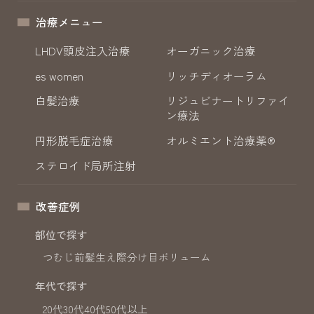
治療メニュー
LHDV頭皮注入治療
オーガニック治療
es women
リッチディオーラム
白髪治療
リジュビナートリファイ
ン療法
円形脱毛症治療
オルミエント治療薬®
ステロイド局所注射
改善症例
部位で探す
つむじ
前髪
生え際
分け目
ボリューム
年代で探す
20代
30代
40代
50代以上