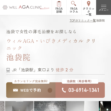
FAGA
FAGA
クリニッ
メニュー
診断
コラム
ク
一覧
TOP
クリニック一覧
池袋院
初めての方へ
池袋で女性の薄毛治療をお探しなら
FAGAとは（女性型脱毛症）
治療メニュー
ウィルAGA・いびきメディカル クリ
ニック
FPHLとは（女性の薄毛）
LHDV頭皮注入治療
オーガニック治療
改善症例
池袋院
es women
リッチディオーラム
料金表
2
JR「池袋駅」東口より
徒歩
分
白髪治療
リジュビナートリファ
イン療法
クリニック一覧
カウンセリング完全無料!
池袋院（再診専用）
03-6914-1341
WEBで予約
円形脱毛症治療
オルミエント治療薬®
新宿院
池袋院
よくある質問
ステロイド局所注射
表参道院
銀座院