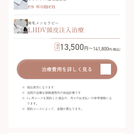
es women
発毛メソセラピー
LHDV頭皮注入治療
13,500
月々
円〜
141,800
円 (税込)
治療費用を詳しく見る
税込表示になります
当院の治療は保険適用外の自由診療です
6ヶ月コースを契約した場合の、月々のお支払いの参考価格にな
ります。
契約コースによって、金額が異なります。