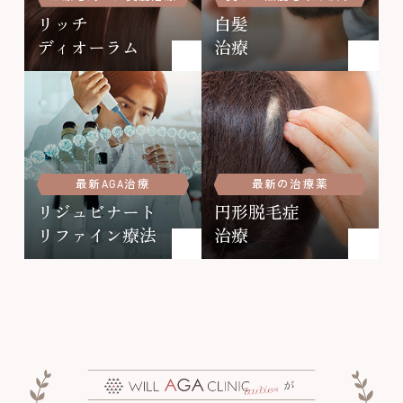
リッチ
白髪
ディオーラム
治療
最新AGA治療
最新の治療薬
リジュビナート
円形脱毛症
リファイン療法
治療
が