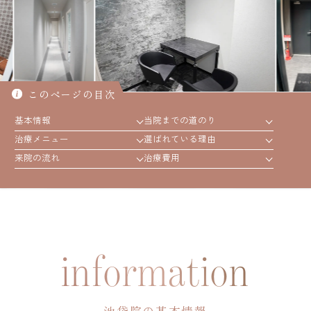
年代別お悩みガイド
立川院
町田院
FAGAコラム
横浜院
大宮院
FAGAセルフチェック診断
このページの目次
千葉院
札幌院
基本情報
当院までの道のり
治療の流れ
仙台院
京都院
治療メニュー
選ばれている理由
来院の流れ
治療費用
名古屋院
大阪梅田院
ドクター紹介
神戸三宮院
福岡院
お知らせ
information
プライバシーポリシー
池袋院の基本情報