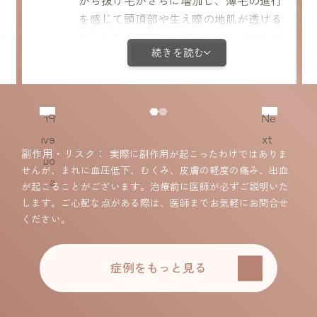
から抜け毛がさらに増加し、薄毛の進行
ス
を感じて頭頂部や生え際の地肌が透ける
報
ようになり来院されました。ミノキシジ
続きを読む
頂
ル内服＋栄養剤＋LHDV注射で治療しま
した。強いストレスは休止期脱毛の誘因
に
になるため、まさに典型的なケースで
り
す。今回は若いうちから治療介入できた
Pr
Ne
努
ので細胞がまだしっかりしており経過は
evi
xt
に
順調で、特に生え際の改善が顕著でし
副作用・リスク
実際に副作用が起こったわけではありま
ou
ま
た。前頭部を中心に毛量が増え、髪全体
せんが、まれに血圧低下、むくみ、皮膚の軽度の痛み、出血
s
は
のボリュームも回復し体毛の増加も気に
が起こることがございます。治療前に医師が必ずご説明いた
ならない程度で、ご本人も効果をしっか
します。ご心配な点がある際は、医師までお気軽にお問合せ
ください。
りと実感されました。体毛増加以外の副
作用は認めませんでした。
症例をもっと見る