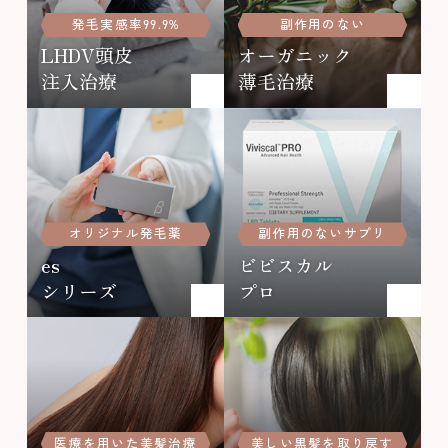
発毛実感率99.9%
副作用のない
LHDV頭皮
オーガニック
注入治療
薄毛治療
オリジナル発毛薬
副作用のないサプリ
es
ビビスカル
シリーズ
プロ
医療を用いた美髪治療
美しい黒髪を取り戻す