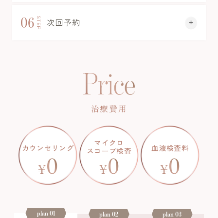
06
STEP
次回予約
Price
治療費用
マイクロ
カウンセリング
血液検査料
スコープ検査
0
0
0
¥
¥
¥
plan 01
plan 02
plan 03