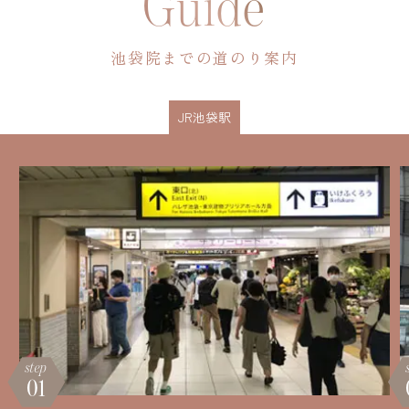
Guide
池袋院までの道のり案内
JR池袋駅
step
01