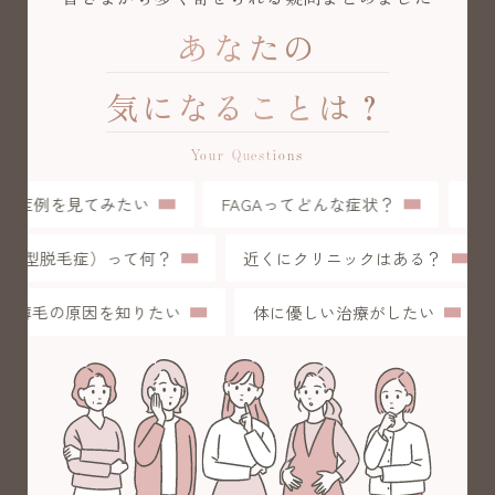
あなたの
気になることは？
Your Questions
症例を見てみたい
FAGAってどんな症状？
初め
L（女性型脱毛症）って何？
近くにクリニックはある？
薄毛の原因を知りたい
体に優しい治療がしたい