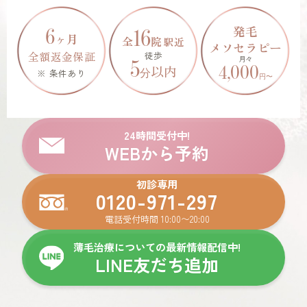
発毛
6
16
ヶ月
全
院
駅近
メソセラピー
全額返金保証
徒歩
月々
5
4,000
以内
※ 条件あり
分
円
〜
24時間受付中!
WEBから予約
初診専用
0120-971-297
電話受付時間 10:00〜20:00
薄毛治療についての最新情報配信中!
LINE友だち追加