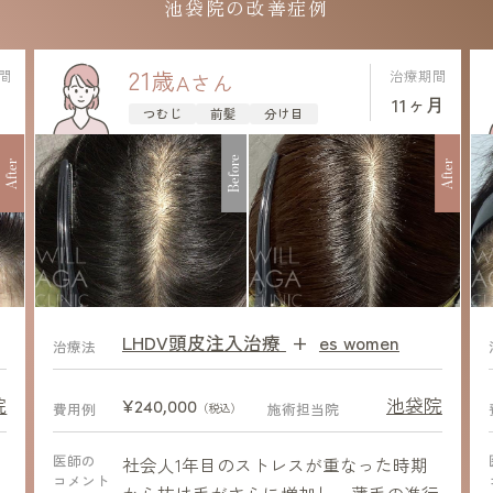
池袋院の改善症例
21
歳
間
治療期間
A
さん
11ヶ月
つむじ
前髪
分け目
Before
After
After
LHDV頭皮注入治療
+
es women
After
治療法
院
池袋院
¥240,000
費用例
施術担当院
（税込）
医師の
を
社会人1年目のストレスが重なった時期
コメント