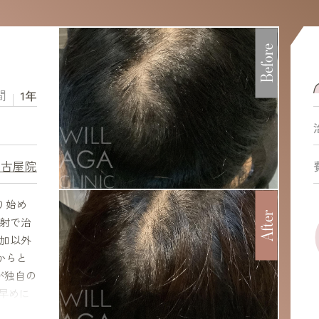
Before
間
1年
名古屋院
り始め
After
注射で治
加以外
からと
が独自の
早めに