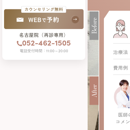
Before
名古屋院（再診専用）
年
052-462-1505
電話受付時間：11:00～20:00
治療法
院
費用例
月
After
さ
に
医師
コメ