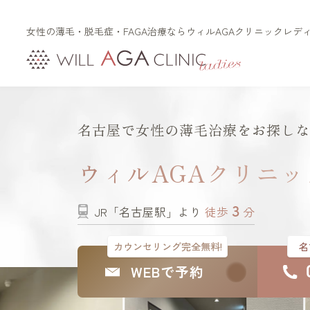
女性の薄毛・脱毛症・FAGA治療ならウィルAGAクリニックレデ
初めての方へ
治療メニュー
FAGAとは（女性型脱毛
LHDV頭皮注入治療
名古屋で女性の薄毛治療をお探しな
症）
オーガニック治療
FPHLとは（女性の薄毛）
ウィルAGAクリニ
es women
リッチディオーラム
3
JR「名古屋駅」より
徒歩
分
白髪治療
リジュビナートリファ
カウンセリング完全無料!
名
ン療法
WEBで予約
円形脱毛症治療
オルミエント治療薬®