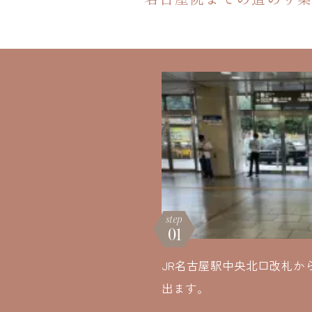
step
01
JR名古屋駅中央北口改札から
出ます。