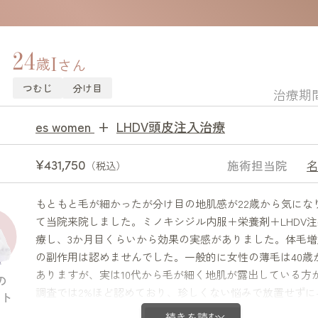
24
I
歳
さん
つむじ
分け目
治療期
es women
+
LHDV頭皮注入治療
¥431,750
施術担当院
（税込）
もともと毛が細かったが分け目の地肌感が22歳から気にな
て当院来院しました。ミノキシジル内服＋栄養剤＋LHDV
療し、3か月目くらいから効果の実感がありました。体毛増
の副作用は認めませんでした。一般的に女性の薄毛は40歳
ありますが、実は10代から毛が細く地肌が露出している方
の
調査では2%ほど認めており、珍しくない悩みで放置せずに
ント
来院できたのはよかったと思います。
続きを読む