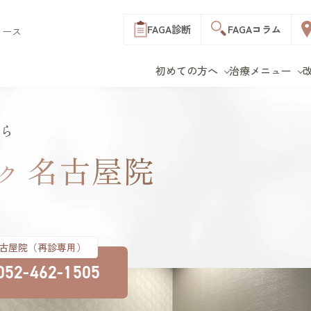
FAGA
診断
FAGA
コラム
ィース
初めての方へ
治療メニュー
C
新宿院
改善症例
料金表
表参道院
クリニック一覧
B
M
LHD
F
部位で探す
お得な制度
立川院
ら
オー
F
横浜院
おすすめプラン
つむじ
前髪
名古屋院
初めての方へ トップ
治療メニュー トップ
生え際
分け目
ック
es wo
千葉院
薄毛治療費一覧
ボリューム
リッ
仙台院
お支払い方法
年代で探す
白髪
名古屋院
費用のよくある質問
20代
30代
40代
リジ
神戸三宮院
イ
古屋院（再診専用）
50代以上
円形
052-462-1505
オ
ス