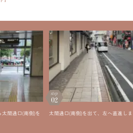
step
02
太閤通口(南側)を
太閤通口(南側)を出て、左へ直進し