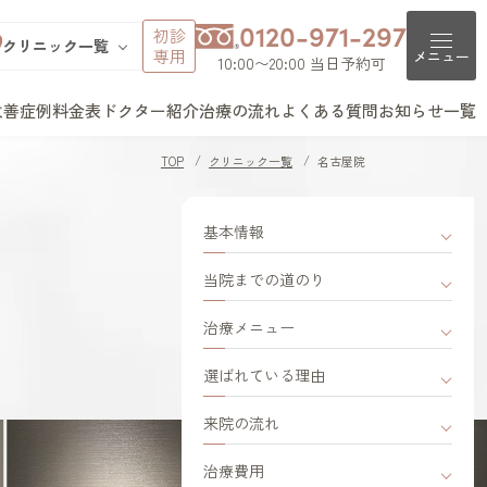
0120-971-297
初診
クリニック一覧
専用
メニュー
10:00〜20:00 当日予約可
改善症例
料金表
ドクター紹介
治療の流れ
よくある質問
お知らせ一覧
池袋院
クリニック一覧
よくある質問
銀座院
TOP
クリニック一覧
名古屋院
V頭皮注入治療
AGAとは（女性型脱毛症）
新宿院
池袋院
薄毛治療について
町田院
表参道院
銀座院
ガニック治療
PHLとは（女性の薄毛）
大宮院
はじめてのご予約につい
基本情報
立川院
町田院
て
横浜院
大宮院
men
札幌院
千葉院
札幌院
当院までの道のり
薄毛の不安について
チディオーラム
仙台院
京都院
京都院
名古屋院
大阪梅田院
カウンセリングについて
治療メニュー
治療
大阪梅田院
神戸三宮院
福岡院
クリニックについて
ュビナートリファイン療法
福岡院
選ばれている理由
費用について
脱毛症治療
来院の流れ
ルミエント治療薬®
テロイド局所注射
治療費用