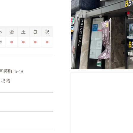
木
金
土
日
祝
町16-19
ル5階