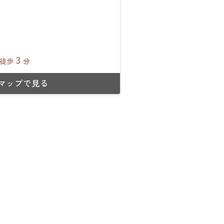
3
徒歩
分
leマップで見る