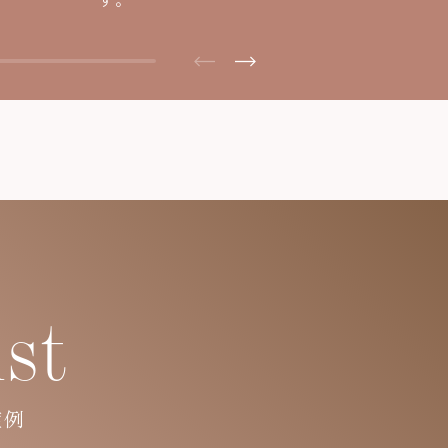
st
症例