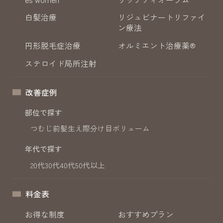
白髪治療
リジュビナートリファイ
ン療法
円形脱毛症治療
オルミエント治療薬®
ステロイド局所注射
改善症例
部位で探す
つむじ
前髪
生え際
分け目
ボリューム
年代で探す
20代
30代
40代
50代以上
料金表
お得な制度
おすすめプラン