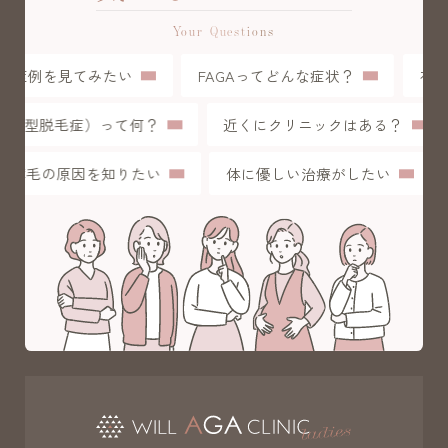
Your Questions
症例を見てみたい
FAGAってどんな症状？
初め
L（女性型脱毛症）って何？
近くにクリニックはある？
薄毛の原因を知りたい
体に優しい治療がしたい