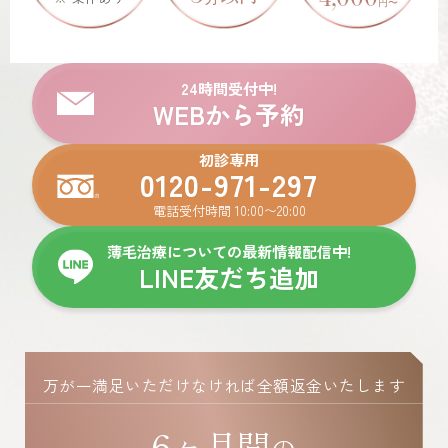
円
〜
24時間受付中!
WEBから予約
初診専用
0120-971-297
電話受付時間 10:00〜20:00
薄毛治療についての最新情報配信中!
LINE友だち追加
万が一満足いただけなければ全額返金いたします
6ヶ月間
の