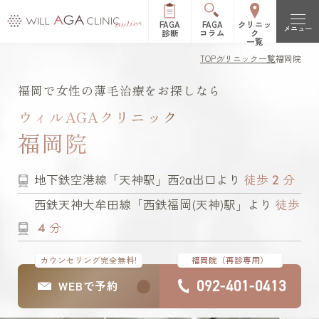
FAGA
FAGA
クリニッ
メニュー
診断
コラム
ク
一覧
TOP
クリニック一覧
福岡院
初めての方へ
福岡で女性の薄毛治療をお探しなら
FAGAとは（女性型脱毛症）
治療メニュー
ウィルAGAクリニック
福岡院
FPHLとは（女性の薄毛）
LHDV頭皮注入治療
オーガニック治療
改善症例
2
地下鉄空港線「天神駅」西2α出口より
徒歩
分
es women
リッチディオーラム
料金表
西鉄天神大牟田線「西鉄福岡(天神)駅」より
徒歩
白髪治療
リジュビナートリファ
4
分
イン療法
クリニック一覧
カウンセリング完全無料!
福岡院（再診専用）
円形脱毛症治療
オルミエント治療薬®
新宿院
池袋院
よくある質問
092-401-0413
WEBで予約
ステロイド局所注射
表参道院
銀座院