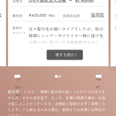
After
治療法
院
福岡院
¥420,000
費用例
施術担当院
（税込）
医師の
元々髪の毛が細いタイプでしたが、秋の
コメント
さ
時期にシャワーやドライヤー時に抜け毛
に
が多いのに気づいて当院来院されまし
症
た。季節性脱毛というのがあり、秋が一
続きを読む
感
番抜け毛が多い時期ですが、この抜け毛
シ
とは別の原因が今回の症例では確認され
ました。採血によって鉄欠乏性貧血が確
感
認され、（作成中
Pr
Ne
認
evi
xt
を
副作用・リスク
実際に副作用が起こったわけではありま
ou
作
せんが、まれに血圧低下、むくみ、皮膚の軽度の痛み、出血
s
が起こることがございます。治療前に医師が必ずご説明いた
します。ご心配な点がある際は、医師までお気軽にお問合せ
ください。