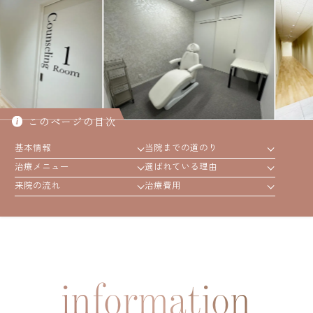
年代別お悩みガイド
立川院
町田院
FAGAコラム
横浜院
大宮院
FAGAセルフチェック診断
千葉院
札幌院
このページの目次
治療の流れ
仙台院
京都院
基本情報
当院までの道のり
名古屋院
大阪梅田院
治療メニュー
選ばれている理由
ドクター紹介
来院の流れ
治療費用
神戸三宮院
福岡院
お知らせ
information
プライバシーポリシー