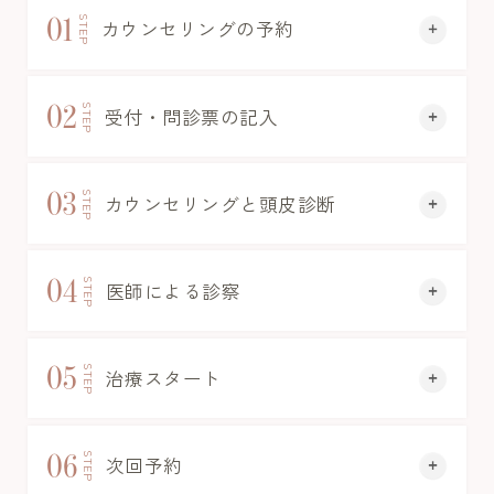
01
STEP
カウンセリングの予約
02
STEP
受付・問診票の記入
03
STEP
カウンセリングと頭皮診断
04
STEP
医師による診察
05
STEP
治療スタート
06
STEP
次回予約