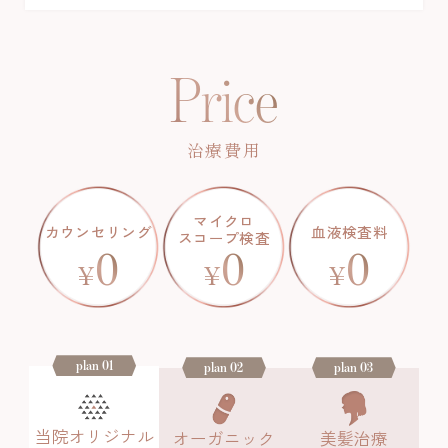
Price
治療費用
マイクロ
カウンセリング
血液検査料
スコープ検査
0
0
0
¥
¥
¥
plan 01
plan 02
plan 03
当院オリジナル
オーガニック
美髪治療