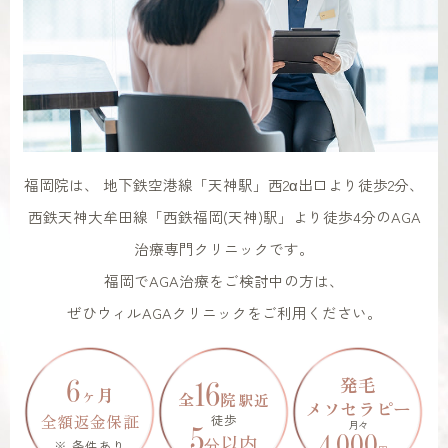
福岡院は、 地下鉄空港線「天神駅」西2α出口より徒歩2分、
西鉄天神大牟田線「西鉄福岡(天神)駅」より徒歩4分のAGA
治療専門クリニックです。
福岡でAGA治療をご検討中の方は、
ぜひウィルAGAクリニックをご利用ください。
発毛
6
16
ヶ月
全
院
駅近
メソセラピー
全額返金保証
徒歩
月々
5
4,000
以内
※ 条件あり
分