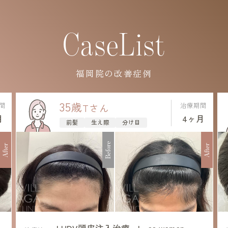
CaseList
福岡院の改善症例
35
歳
間
治療期間
T
さん
月
4ヶ月
前髪
生え際
分け目
Before
After
After
LHDV頭皮注入治療
+
es women