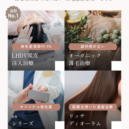
発毛実感率99.9%
副作用のない
LHDV頭皮
オーガニック
注入治療
薄毛治療
オリジナル発毛薬
医療を用いた美髪治療
es
リッチ
シリーズ
ディオーラム