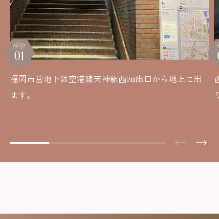
step
01
福岡市営地下鉄空港線天神駅西2α出口から地上に出
ます。