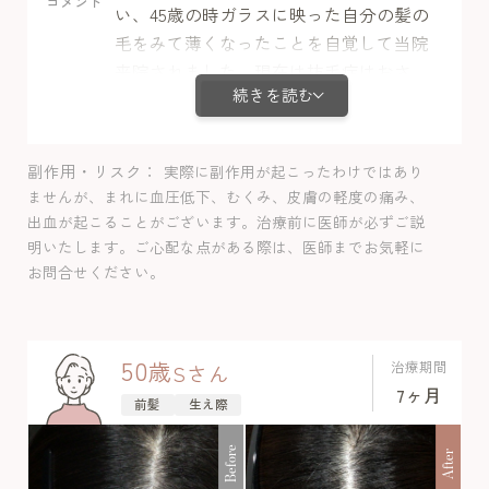
コメント
い、45歳の時ガラスに映った自分の髪の
毛をみて薄くなったことを自覚して当院
来院されました。現在は抜毛症はおさ
続きを読む
まっていますが、びまん性脱毛症で毛量
減少を認めて、ミノキシジル内服＋栄養
剤＋LHDV注射で治療し分け目の密度も上
副作用・リスク
実際に副作用が起こったわけではあり
昇して経過良好でした。体毛増加以外の
ませんが、まれに血圧低下、むくみ、皮膚の軽度の痛み、
副作用は認めませんでした。
出血が起こることがございます。治療前に医師が必ずご説
明いたします。ご心配な点がある際は、医師までお気軽に
お問合せください。
50
歳
治療期間
S
さん
7ヶ月
前髪
生え際
Before
After