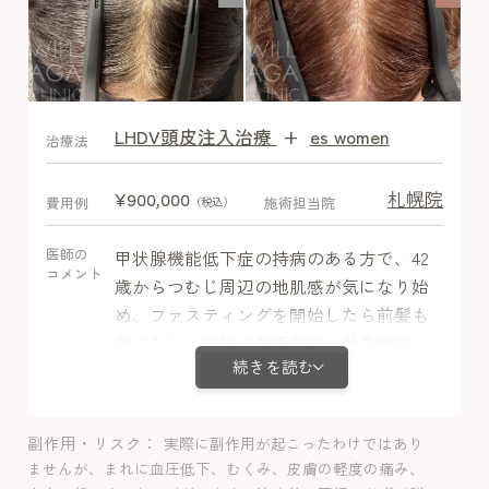
LHDV頭皮注入治療
+
es women
After
治療法
札幌院
¥900,000
費用例
施術担当院
（税込）
医師の
甲状腺機能低下症の持病のある方で、42
コメント
歳からつむじ周辺の地肌感が気になり始
め、ファスティングを開始したら前髪も
気になり、市販の育毛剤では効果実感が
続きを読む
乏しかったので当院来院されました。ミ
ノキシジル内服＋栄養剤＋LHDV注射で治
療開始後、3か月ほどでつむじ周辺の発毛
副作用・リスク
実際に副作用が起こったわけではあり
が良好で、美容師からも髪質の変化を褒
ませんが、まれに血圧低下、むくみ、皮膚の軽度の痛み、
められるほど改善が見られました。経過