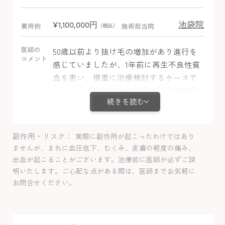
池袋院
¥1,100,000円
費用例
施術担当院
（税込）
医師の
50歳以前より抜け毛の増加があり進行を
コメント
感じていましたが、1年前に再生不良性貧
血を患い、慎重に治療検討するケースで
した。まず主治医との連携で診療情報提
続きを読む
供書をお渡しして情報共有と許可を頂き
ミノキシジル内服＋栄養剤＋LHDV注射を
行いました。免疫機能低下が背景にある
副作用・リスク
実際に副作用が起こったわけではあり
ため注射治療については消毒をより徹底
ませんが、まれに血圧低下、むくみ、皮膚の軽度の痛み、
して感染をできる限り防ぐように努めま
出血が起こることがございます。治療前に医師が必ずご説
した。経過は良好であり、症状気になら
明いたします。ご心配な点がある際は、医師までお気軽に
なくなりご満足のお声をいただきまし
お問合せください。
た。経過中は副作用等健康面の異常はあ
りませんでした。