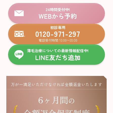
24時間受付中!
WEBから予約
初診専用
0120-971-297
電話受付時間 10:00〜20:00
薄毛治療についての最新情報配信中!
LINE友だち追加
万が一満足いただけなければ全額返金いたします
6ヶ月間
の