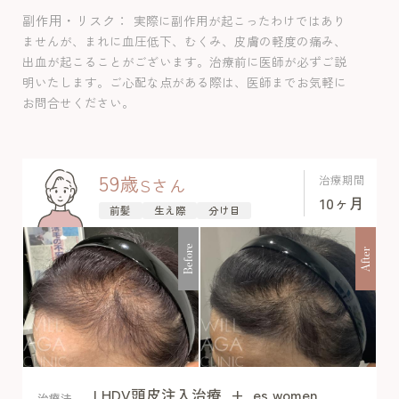
内服＋栄養剤＋LHDV注射で治療開始しま
副作用・リスク
実際に副作用が起こったわけではあり
した。治療開始から2ヶ月目で発毛効果を
ませんが、まれに血圧低下、むくみ、皮膚の軽度の痛み、
実感しました。経過中下腿の浮腫みを認
出血が起こることがございます。治療前に医師が必ずご説
めましたが許容範囲とのことで血液検査
明いたします。ご心配な点がある際は、医師までお気軽に
上でも異常を認めず通常量で行いまし
お問合せください。
た。
59
歳
治療期間
S
さん
10ヶ月
前髪
生え際
分け目
Before
After
LHDV頭皮注入治療
+
es women
After
治療法