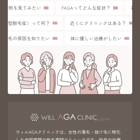
症例を見てみたい
FAGAってどんな症状？
初め
L（女性型脱毛症）って何？
近くにクリニックはある？
薄毛の原因を知りたい
体に優しい治療がしたい
ウィルAGAクリニックは、女性の薄毛・抜け毛に特化
した全国展開の発毛専門クリニックです。独自の治療