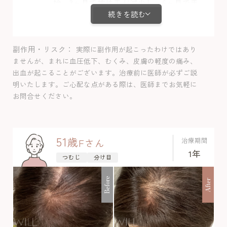
始。3ヶ月で抜け毛が減少し、6ヶ月で毛
続きを読む
が太くなり透け感が改善。1年で全体的に
ボリュームが増し、薄毛の悩みが解消さ
れました。
副作用・リスク
実際に副作用が起こったわけではあり
ませんが、まれに血圧低下、むくみ、皮膚の軽度の痛み、
出血が起こることがございます。治療前に医師が必ずご説
明いたします。ご心配な点がある際は、医師までお気軽に
お問合せください。
51
歳
治療期間
F
さん
1年
つむじ
分け目
Before
After