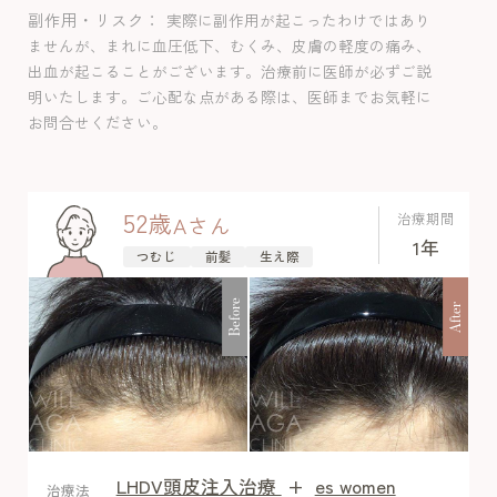
れて抜ける毛が次の毛根が早く作られて
副作用・リスク
実際に副作用が起こったわけではあり
予定より早くまとめて抜ける現象であ
ませんが、まれに血圧低下、むくみ、皮膚の軽度の痛み、
り、毛量は1-2%ほど影響でますが見た目
出血が起こることがございます。治療前に医師が必ずご説
に影響でるほどではないので、写真比較
明いたします。ご心配な点がある際は、医師までお気軽に
したところ安心されていました。女性の
お問合せください。
生え際は効果出しやすいため予定通りよ
い効果を得ることでき、副作用は認めま
せんでした。
52
歳
治療期間
A
さん
1年
つむじ
前髪
生え際
Before
After
LHDV頭皮注入治療
+
es women
After
治療法