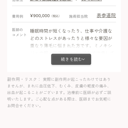
表参道院
¥900,000
費用例
施術担当院
（税込）
医師の
睡眠時間が短くなったり、仕事や介護な
コメント
どのストレスがあったりと様々な要因が
重なり薄毛に悩まれた方です。ミノキシ
ジル内服＋栄養剤＋LHDV注射で治療して
続きを読む
治療経過良好でした。体毛増加以外の副
作用は認めませんでした。
副作用・リスク
実際に副作用が起こったわけではあり
ませんが、まれに血圧低下、むくみ、皮膚の軽度の痛み、
出血が起こることがございます。治療前に医師が必ずご説
明いたします。ご心配な点がある際は、医師までお気軽に
お問合せください。