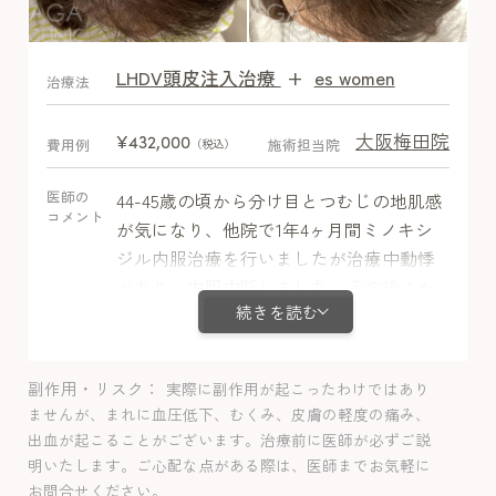
LHDV頭皮注入治療
+
es women
After
治療法
大阪梅田院
¥432,000
費用例
施術担当院
（税込）
医師の
44-45歳の頃から分け目とつむじの地肌感
コメント
が気になり、他院で1年4ヶ月間ミノキシ
ジル内服治療を行いましたが治療中動悸
があり、内服中断しました。その後４か
続きを読む
月後に抜け毛が増えて薄毛が進行したた
め、再度内服治療希望で当院に来院され
ました。ミノキシジル内服＋栄養剤＋
副作用・リスク
実際に副作用が起こったわけではあり
LHDV注射で治療開始しましたが、過去に
ませんが、まれに血圧低下、むくみ、皮膚の軽度の痛み、
動悸の出現があるためミノキシジル内服
出血が起こることがございます。治療前に医師が必ずご説
は半量から投与して様子をみました。副
明いたします。ご心配な点がある際は、医師までお気軽に
作用は認めず通常量にして3か月目より効
お問合せください。