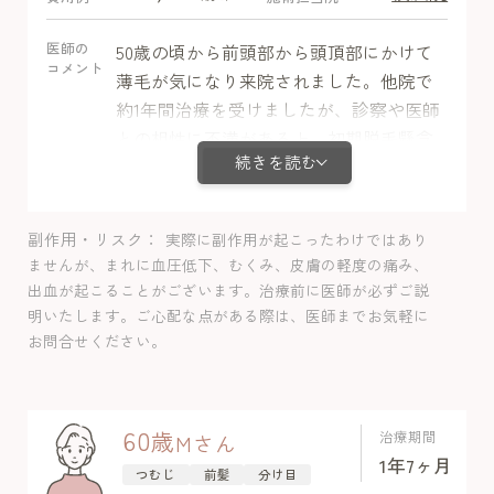
医師の
50歳の頃から前頭部から頭頂部にかけて
コメント
薄毛が気になり来院されました。他院で
約1年間治療を受けましたが、診察や医師
との相性に不満がある上、初期脱毛懸念
続きを読む
もあり内服を中断した経緯があります。
頭皮マッサージや市販の育毛剤を試しま
したが効果は見られず、当院で治療を開
副作用・リスク
実際に副作用が起こったわけではあり
始しました。3ヶ月目で発毛効果を実感し
ませんが、まれに血圧低下、むくみ、皮膚の軽度の痛み、
始めましたが半年目に体毛懸念で内服を
出血が起こることがございます。治療前に医師が必ずご説
半量にして、体毛と髪の毛どちらをとる
明いたします。ご心配な点がある際は、医師までお気軽に
か折り合いをつけれる状態になり内服治
お問合せください。
療を継続し、分け目を中心にしっかり発
毛しました。体毛増加以外の副作用は認
めませんでした。
60
歳
治療期間
M
さん
1年7ヶ月
つむじ
前髪
分け目