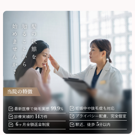
始めませんか？
知ることから
髪の状態を
当院の特徴
99.9
妊娠中
や抜毛症も対応
最新医療で発毛実感
%
14
プライバシー配慮、
完全個室
診療実績約
万件
6
5
ヶ月全額返金
制度
駅近、徒歩
分以内