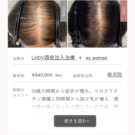
Before
After
LHDV頭皮注入治療
+
es women
After
治療法
横浜院
¥840,000
費用例
施術担当院
（税込）
医師の
59歳の時期から症状が現れ、コロナワク
コメント
チン接種と同時期から抜け毛が増え、透
け感が強くなったと感じていたため、原
因があるのではと疑い来院されました。
続きを読む
コロナワクチンとの相関性は不明でした
がびまん性脱毛症があり、ミノキシジル