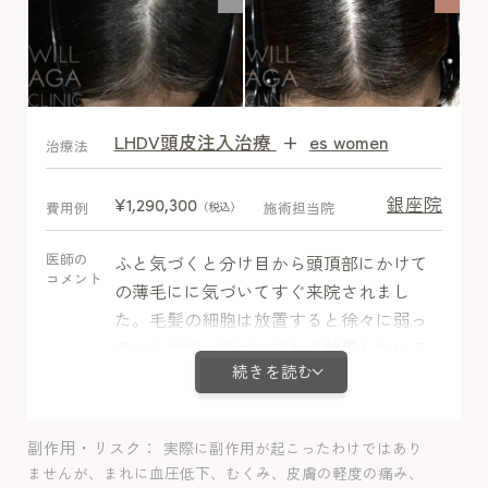
LHDV頭皮注入治療
+
es women
After
治療法
銀座院
¥1,290,300
費用例
施術担当院
（税込）
医師の
ふと気づくと分け目から頭頂部にかけて
コメント
の薄毛にに気づいてすぐ来院されまし
た。毛髪の細胞は放置すると徐々に弱っ
ていくので、気づいてから放置しないこ
続きを読む
とが非常に重要で軽症のうちから治療介
入できました。ミノキシジル内服＋栄養
剤＋LHDV注射で5か月目からは分け目か
副作用・リスク
実際に副作用が起こったわけではあり
ら5-6cmの同じような長さの毛が跳ねて見
ませんが、まれに血圧低下、むくみ、皮膚の軽度の痛み、