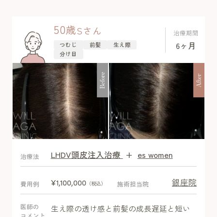
ほど感じるとのことで半分量のまま継続
し血液検査や健診結果確認して経過問題
50
歳
S
さん
治療期間
なく発毛しました。
6ヶ月
つむじ
前髪
生え際
分け目
Before
After
LHDV頭皮注入治療
+
es women
After
治療法
銀座院
¥1,100,000
費用例
施術担当院
（税込）
医師の
生え際の透け感と前髪の成長遅延と短い
コメント