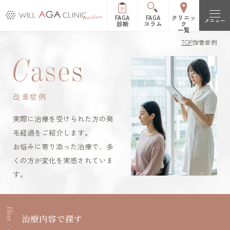
FAGA
FAGA
クリニッ
メニュー
診断
コラム
ク
一覧
TOP
改善症例
初めての方へ
C
ases
FAGAとは（女性型脱毛症）
治療メニュー
改善症例
FPHLとは（女性の薄毛）
LHDV頭皮注入治療
オーガニック治療
改善症例
実際に治療を受けられた方の発
es women
リッチディオーラム
毛経過をご紹介します。
料金表
お悩みに寄り添った治療で、多
白髪治療
リジュビナートリファ
くの方が変化を実感されていま
イン療法
クリニック一覧
す。
円形脱毛症治療
オルミエント治療薬®
新宿院
池袋院
よくある質問
ステロイド局所注射
治療内容で探す
表参道院
銀座院