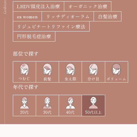
filter / category
年代別お悩みガイド
LHDV頭皮注入治療
オーガニック治療
立川院
町田院
es women
リッチディオーラム
白髪治療
FAGAコラム
リジュビナートリファイン療法
横浜院
大宮院
円形脱毛症治療
FAGAセルフチェック診断
千葉院
札幌院
部位で探す
治療の流れ
仙台院
京都院
名古屋院
大阪梅田院
ドクター紹介
つむじ
前髪
生え際
分け目
ボリューム
年代で探す
神戸三宮院
福岡院
お知らせ
20代
40代
50代以上
30代
プライバシーポリシー