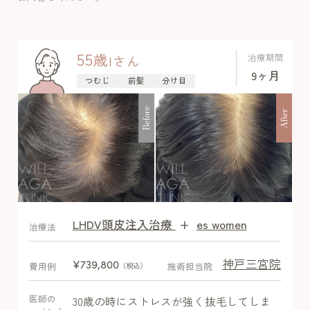
果出始めて、半年でしっかり実感を得る
ことができました。
55
歳
治療期間
I
さん
9ヶ月
つむじ
前髪
分け目
Before
After
LHDV頭皮注入治療
+
es women
After
治療法
神戸三宮院
¥739,800
費用例
施術担当院
（税込）
医師の
30歳の時にストレスが強く抜毛してしま