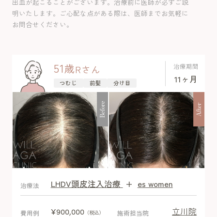
出血が起こることがございます。治療前に医師が必ずご説
中体毛増加以外の副作用は認めませんで
明いたします。ご心配な点がある際は、医師までお気軽に
した。
お問合せください。
51
歳
治療期間
R
さん
11ヶ月
つむじ
前髪
分け目
Before
After
LHDV頭皮注入治療
+
es women
After
治療法
立川院
¥900,000
費用例
施術担当院
（税込）