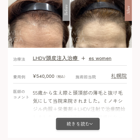
Before
After
LHDV頭皮注入治療
+
es women
After
治療法
札幌院
¥540,000
費用例
施術担当院
（税込）
医師の
55歳から生え際と頭頂部の薄毛と抜け毛
コメント
気にして当院来院されました。ミノキシ
ジル内服＋栄養剤＋LHDV注射で治療開始
しましたが、抜け毛に対して敏感になっ
続きを読む
ているため1か月目の初期脱毛を気にされ
ていました。初期脱毛は本来2－3か月遅