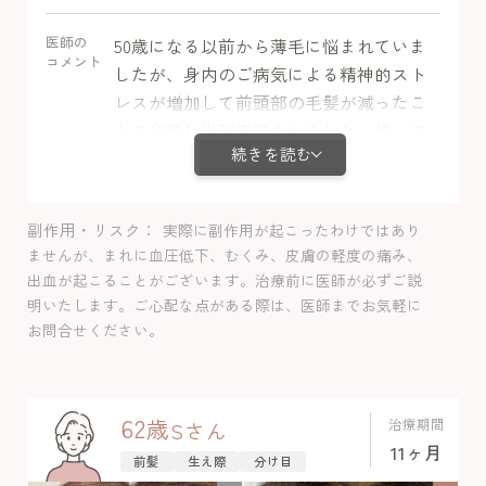
医師の
50歳になる以前から薄毛に悩まれていま
コメント
したが、身内のご病気による精神的スト
レスが増加して前頭部の毛髪が減ったこ
とを自覚し当院来院されました。強いス
続きを読む
トレスがあると髪は成長期を止めて休止
期に移行することが多く、びまん性脱毛
症に休止期脱毛症が被っている可能性が
副作用・リスク
実際に副作用が起こったわけではあり
あります。ミノキシジル内服＋栄養剤＋
ませんが、まれに血圧低下、むくみ、皮膚の軽度の痛み、
LHDV注射で治療を開始してから3か月目
出血が起こることがございます。治療前に医師が必ずご説
から発毛していることを実感し、髪のボ
明いたします。ご心配な点がある際は、医師までお気軽に
リュームが徐々に増えていきました。治
お問合せください。
療によって、薄毛が気にならない状態に
近づいており、満足感を得られていま
す。経過中副作用は認めませんでした。
62
歳
治療期間
S
さん
11ヶ月
前髪
生え際
分け目