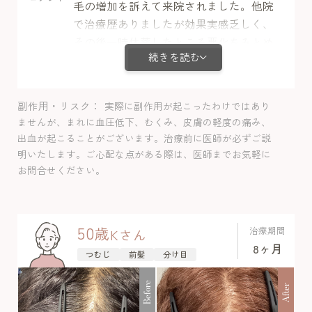
毛の増加を訴えて来院されました。他院
で治療歴ありましたが効果実感乏しく、
その後一時休薬したところ悪化をみとめ
続きを読む
て当院に転院されました。このように生
え際/前髪が短いまま毛が伸びないお悩み
というのは女性の脱毛症の典型的症状で
副作用・リスク
実際に副作用が起こったわけではあり
あります。治療後生え際の伸長とボ
ませんが、まれに血圧低下、むくみ、皮膚の軽度の痛み、
リュームアップを実感しました。頭頂部
出血が起こることがございます。治療前に医師が必ずご説
の改善も見られ良好な発毛が得られまし
明いたします。ご心配な点がある際は、医師までお気軽に
た。経過中に副作用は認めませんでし
お問合せください。
た。
50
歳
治療期間
K
さん
8ヶ月
つむじ
前髪
分け目
Before
After