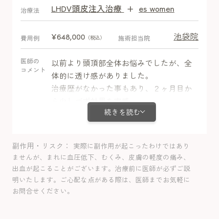
LHDV頭皮注入治療
+
es women
After
治療法
池袋院
¥648,000
費用例
施術担当院
（税込）
医師の
以前より頭頂部全体お悩みでしたが、全
コメント
体的に透け感がありました。
治療歴がなかった事もあり、２ヶ月目か
ら少しづず効果を実感。
続きを読む
4ヶ月目からしっかり発毛しました。
ミノキシジルの副作用で、お顔周りの多
毛が気になりミノキシジルは半量で内服
副作用・リスク
実際に副作用が起こったわけではあり
を行っていますが、毛髪の経過は問題な
ませんが、まれに血圧低下、むくみ、皮膚の軽度の痛み、
さそうです。
出血が起こることがございます。治療前に医師が必ずご説
明いたします。ご心配な点がある際は、医師までお気軽に
お問合せください。