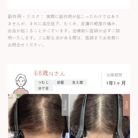
副作用・リスク
実際に副作用が起こったわけではあり
ませんが、まれに血圧低下、むくみ、皮膚の軽度の痛み、
出血が起こることがございます。治療前に医師が必ずご説
明いたします。ご心配な点がある際は、医師までお気軽に
お問合せください。
68
歳
N
さん
治療期間
1年1ヶ月
つむじ
前髪
生え際
分け目
Before
After