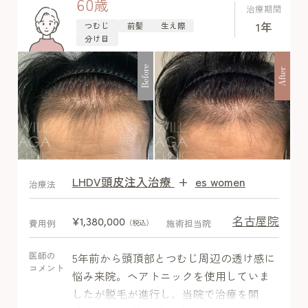
60
歳
治療期間
1年
つむじ
前髪
生え際
分け目
Before
After
LHDV頭皮注入治療
+
es women
After
治療法
名古屋院
¥1,380,000
費用例
施術担当院
（税込）
医師の
5年前から頭頂部とつむじ周辺の透け感に
コメント
悩み来院。ヘアトニックを使用していま
したが脱毛が進行し、当院で治療を開