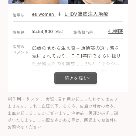
es women
+
LHDV頭皮注入治療
After
治療法
札幌院
¥454,800
費用例
施術担当院
（税込）
医師の
65歳の頃から生え際～頭頂部の透け感を
コメント
気にされており、ここ1年間でさらに抜け
毛が増えたのを実感し、3%ミノキシジル
塗り薬とサプリを使用するも効果なかっ
続きを読む
たとのことで来院されました。ミノキシ
ジル内服に不安を感じているとのことで
当院は1錠からのスタートだけではなく1/2
副作用・リスク
実際に副作用が起こったわけではあり
錠など少ない量からのスタートもでき、
ませんが、まれに血圧低下、むくみ、皮膚の軽度の痛み、
このようにご不安に合わせた治療を提案
出血が起こることがございます。治療前に医師が必ずご説
しております。ミノキシジル＋ミノキシ
明いたします。ご心配な点がある際は、医師までお気軽に
ジル塗り薬＋LHDV注射で加療し、途中1
お問合せください。
錠に増やした際に副作用の動悸を月１回