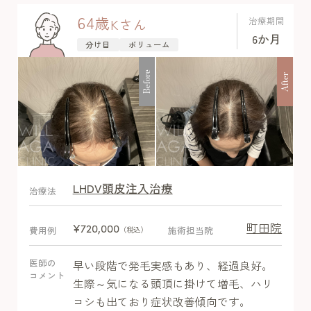
64
歳
治療期間
K
さん
6か月
分け目
ボリューム
Before
After
LHDV頭皮注入治療
After
治療法
町田院
¥720,000
費用例
施術担当院
（税込）
医師の
早い段階で発毛実感もあり、経過良好。
コメント
生際～気になる頭頂に掛けて増毛、ハリ
コシも出ており症状改善傾向です。