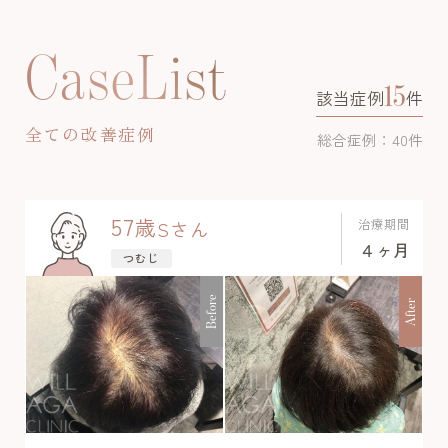
CaseList
15
該当症例
件
全ての改善症例
総合症例：40件
57
歳
治療期間
S
さん
４ヶ月
つむじ
Before
After