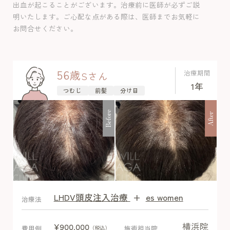
えるようになってきました。治療開始し
出血が起こることがございます。治療前に医師が必ずご説
て一斉に発毛するので同じ長さが半年付
明いたします。ご心配な点がある際は、医師までお気軽に
近で5-6cmの毛が見えるのが一つの発毛判
お問合せください。
断基準でもあります。経過中副作用は認
めませんでした。
56
歳
治療期間
S
さん
1年
つむじ
前髪
分け目
Before
After
LHDV頭皮注入治療
+
es women
After
治療法
横浜院
¥900,000
費用例
施術担当院
（税込）