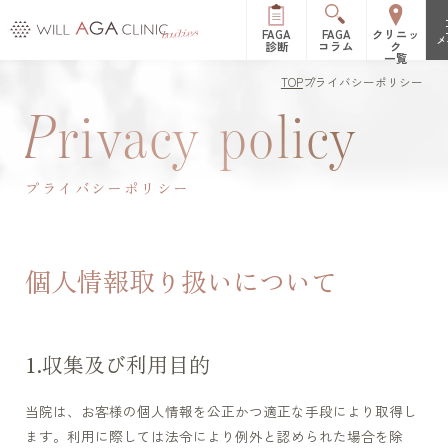
FAGA
FAGA
クリニッ
メ
診断
コラム
ク
一覧
TOP
プライバシーポリシー
初めての方へ
P
rivacy policy
FAGAとは（女性型脱毛症）
治療メニュー
プライバシーポリシー
FPHLとは（女性の薄毛）
LHDV頭皮注入治療
オーガニック治療
改善症例
es women
リッチディオーラム
料金表
個人情報取り扱いについて
白髪治療
リジュビナートリファ
イン療法
クリニック一覧
収集及び利用目的
円形脱毛症治療
オルミエント治療薬®
新宿院
池袋院
よくある質問
当院は、お客様の個人情報を公正かつ適正な手段により取得し
ステロイド局所注射
表参道院
銀座院
ます。利用に際しては法令により例外と認められた場合を除