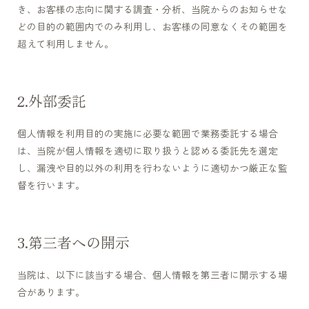
年代別お悩みガイド
き、お客様の志向に関する調査・分析、当院からのお知らせな
立川院
町田院
どの目的の範囲内でのみ利用し、お客様の同意なくその範囲を
FAGAコラム
超えて利用しません。
横浜院
大宮院
FAGAセルフチェック診断
千葉院
札幌院
外部委託
治療の流れ
仙台院
京都院
個人情報を利用目的の実施に必要な範囲で業務委託する場合
は、当院が個人情報を適切に取り扱うと認める委託先を選定
名古屋院
大阪梅田院
ドクター紹介
し、漏洩や目的以外の利用を行わないように適切かつ厳正な監
督を行います。
神戸三宮院
福岡院
お知らせ
第三者への開示
当院は、以下に該当する場合、個人情報を第三者に開示する場
プライバシーポリシー
合があります。