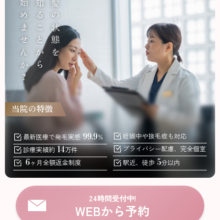
始めませんか？
知ることから
髪の状態を
当院の特徴
99.9
妊娠中
や抜毛症も対応
最新医療で発毛実感
%
14
プライバシー配慮、
完全個室
診療実績約
万件
6
5
ヶ月全額返金
制度
駅近、徒歩
分以内
24時間受付中!
WEBから予約