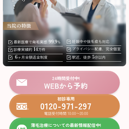
当院の特徴
99.9
妊娠中
や抜毛症も対応
最新医療で発毛実感
%
14
プライバシー配慮、
完全個室
診療実績約
万件
6
5
ヶ月全額返金
制度
駅近、徒歩
分以内
24時間受付中!
WEBから予約
初診専用
0120-971-297
電話受付時間 10:00〜20:00
薄毛治療についての最新情報配信中!