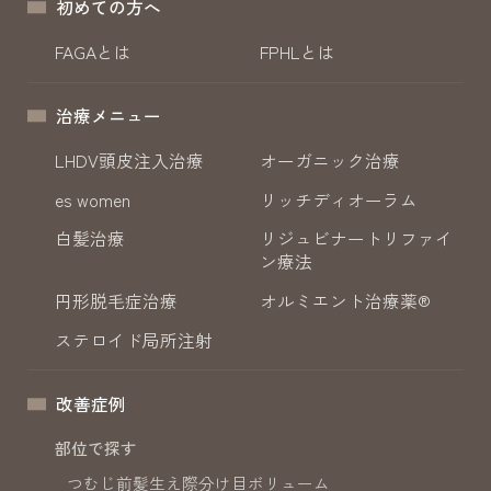
初めての方へ
FAGAとは
FPHLとは
治療メニュー
LHDV頭皮注入治療
オーガニック治療
es women
リッチディオーラム
白髪治療
リジュビナートリファイ
ン療法
円形脱毛症治療
オルミエント治療薬®
ステロイド局所注射
改善症例
部位で探す
つむじ
前髪
生え際
分け目
ボリューム