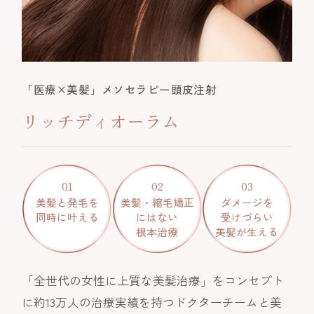
「医療×美髪」メソセラピー頭皮注射
リッチディオーラム
01
02
03
美髪と発毛を
美髪・縮毛矯正
ダメージを
同時に叶える
にはない
受けづらい
根本治療
美髪が生える
「全世代の女性に上質な美髪治療」をコンセプト
に約13万人の治療実績を持つドクターチームと美