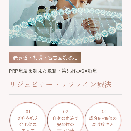
表参道・札幌・名古屋院限定
PRP療法を超えた最新・第5世代AGA治療
リジュビナートリファイン療法
01
02
03
炎症を抑え
自身の血液で
成分5〜15倍の
発毛効果
安全性の
高濃度注入
アップ
高い治療