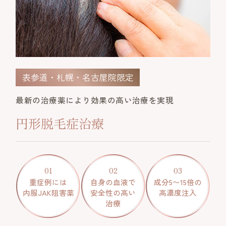
表参道・札幌・名古屋院限定
最新の治療薬により効果の高い治療を実現
円形脱毛症治療
01
02
03
重症例には
自身の血液で
成分5〜15倍の
内服JAK阻害薬
安全性の高い
高濃度注入
治療