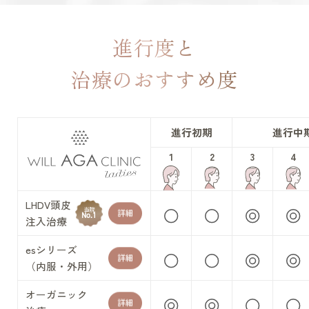
年代別お悩みガイド
立川院
町田院
進行度と
FAGAコラム
横浜院
大宮院
治療のおすすめ度
FAGAセルフチェック診断
千葉院
札幌院
治療の流れ
仙台院
京都院
進行初期
進行中
1
2
3
4
名古屋院
大阪梅田院
ドクター紹介
神戸三宮院
福岡院
LHDV頭皮
お知らせ
当院
詳細
No.1
注入治療
esシリーズ
詳細
（内服・外用）
プライバシーポリシー
オーガニック
詳細