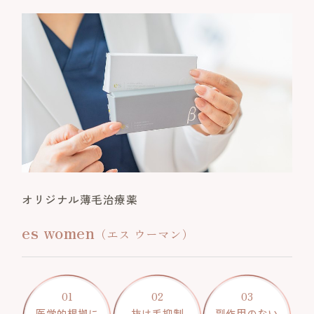
オリジナル薄毛治療薬
es women
（エス ウーマン）
01
02
03
医学的根拠に
抜け毛抑制
副作用のない