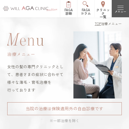
FAGA
FAGA
クリニッ
メニュー
診断
コラム
ク
一覧
TOP
治療メニュー
初めての方へ
M
enu
FAGAとは（女性型脱毛症）
治療メニュー
治療メニュー
FPHLとは（女性の薄毛）
LHDV頭皮注入治療
オーガニック治療
改善症例
女性の髪の専門クリニックとし
es women
リッチディオーラム
て、患者さまの症状に合わせて
料金表
様々な薄毛・育毛治療を
白髪治療
リジュビナートリファ
行っております
イン療法
クリニック一覧
円形脱毛症治療
オルミエント治療薬®
当院の治療は保険適用外の自由診療です
新宿院
池袋院
よくある質問
※一部治療を除く
ステロイド局所注射
表参道院
銀座院