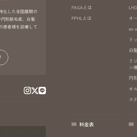
FAGAとは
LH
特化した全国展開の
FPHLとは
オ
や円形脱毛症、白髪
の患者様を診療して
es 
リ
白
リ
ン
円
オ
ス
料金表