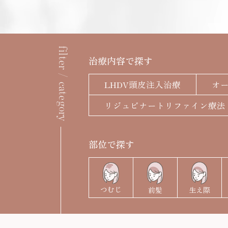
ステロイド局所注射
filter / category
治療内容で探す
LHDV頭皮注入治療
オ
治療の流れ
ドクター紹介
リジュビナートリファイン療法
部位で探す
つむじ
前髪
生え際