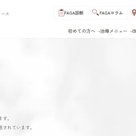
FAGA
診断
FAGA
コラム
ィース
初めての方へ
治療メニュー
C
新宿院
改善症例
料金表
表参道院
クリニック一覧
B
M
LHD
F
部位で探す
お得な制度
立川院
オー
F
横浜院
おすすめプラン
つむじ
前髪
初めての方へ トップ
治療メニュー トップ
生え際
分け目
es wo
千葉院
薄毛治療費一覧
ボリューム
リッ
仙台院
お支払い方法
年代で探す
白髪
名古屋院
費用のよくある質問
20代
30代
40代
リジ
神戸三宮院
イ
50代以上
円形
ます。
オ
感されています。
ス