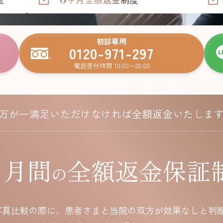
初診専用
0120-971-297
電話受付時間 10:00〜20:00
万が一満足いただけなければ全額返金いたしま
ヶ月間
全額返金保証
の
写真比較の際に、
患者さまと当院の双方が効果なしと判