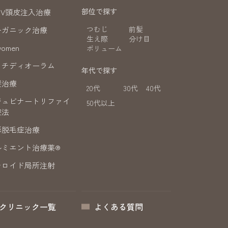
部位で探す
DV頭皮注入治療
つむじ
前髪
ーガニック治療
生え際
分け目
women
ボリューム
ッチディオーラム
年代で探す
髪治療
20代
30代
40代
ジュビナートリファイ
50代以上
療法
形脱毛症治療
ルミエント治療薬®
テロイド局所注射
クリニック一覧
よくある質問