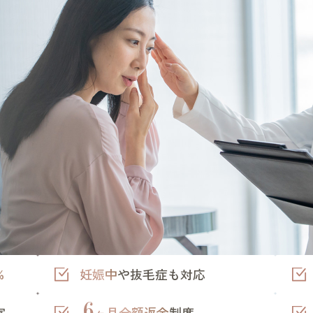
%
妊娠中
や抜毛症も対応
6
室
ヶ月全額返金
制度