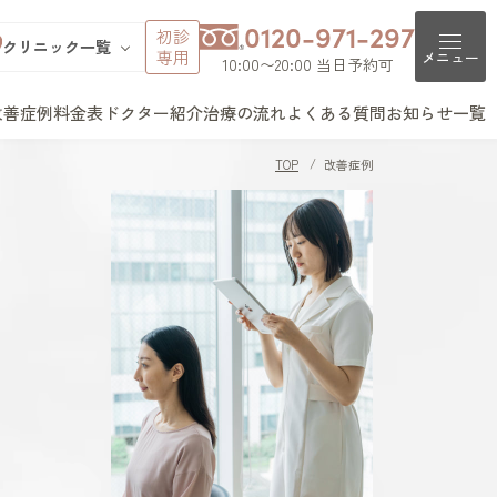
0120-971-297
初診
クリニック一覧
専用
メニュー
10:00〜20:00 当日予約可
改善症例
料金表
ドクター紹介
治療の流れ
よくある質問
お知らせ一覧
池袋院
クリニック一覧
よくある質問
銀座院
TOP
改善症例
V頭皮注入治療
AGAとは（女性型脱毛症）
新宿院
池袋院
薄毛治療について
町田院
表参道院
銀座院
ガニック治療
PHLとは（女性の薄毛）
大宮院
はじめてのご予約につい
立川院
町田院
て
横浜院
大宮院
men
札幌院
千葉院
札幌院
薄毛の不安について
チディオーラム
仙台院
京都院
京都院
名古屋院
大阪梅田院
カウンセリングについて
治療
大阪梅田院
神戸三宮院
福岡院
クリニックについて
ュビナートリファイン療法
福岡院
費用について
脱毛症治療
ルミエント治療薬®
テロイド局所注射