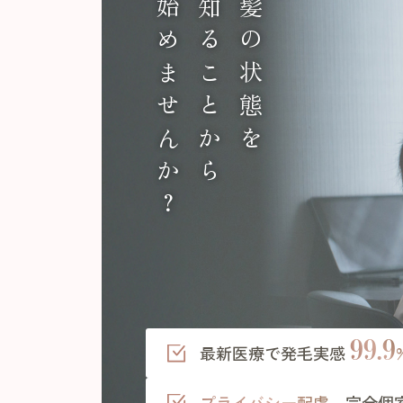
始めませんか？
知ることから
髪の状態を
99.9
最新医療で発毛実感
プライバシー配慮、
完全個