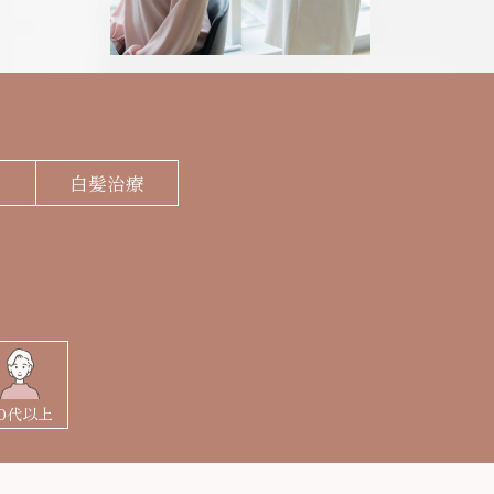
ick Up Contents
ム
白髪治療
50代以上