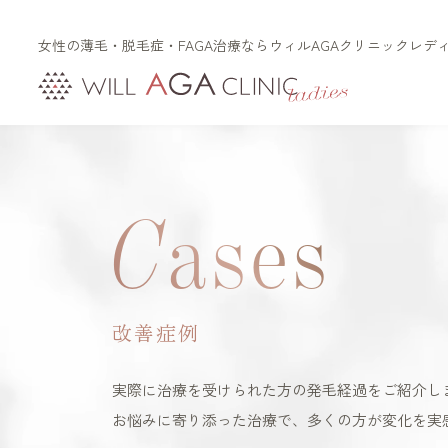
女性の薄毛・脱毛症・FAGA治療ならウィルAGAクリニックレデ
初めての方へ
治療メニュー
FAGAとは（女性型脱毛
LHDV頭皮注入治療
症）
C
ases
オーガニック治療
FPHLとは（女性の薄毛）
es women
リッチディオーラム
白髪治療
改善症例
リジュビナートリファ
ン療法
実際に治療を受けられた方の発毛経過をご紹介し
円形脱毛症治療
お悩みに寄り添った治療で、多くの方が変化を実
オルミエント治療薬®