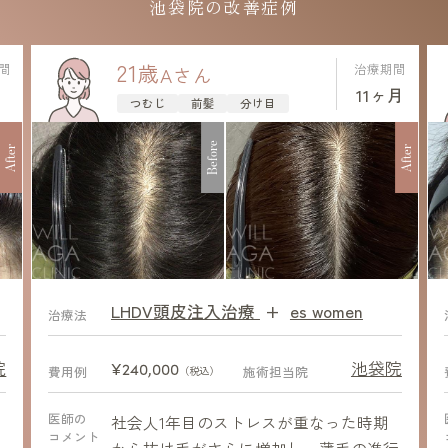
池袋院の改善症例
21
歳
間
治療期間
A
さん
11ヶ月
つむじ
前髪
分け目
Before
After
After
LHDV頭皮注入治療
+
es women
After
治療法
院
池袋院
¥240,000
費用例
施術担当院
（税込）
医師の
を
社会人1年目のストレスが重なった時期
コメント