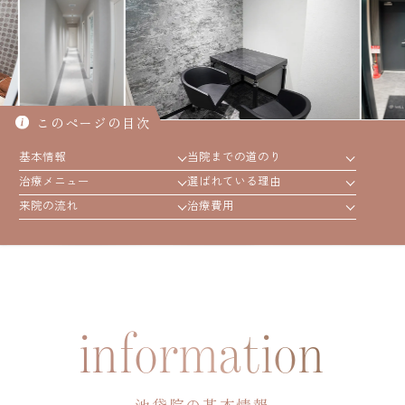
年代別お悩みガイド
立川院
町田院
FAGAコラム
横浜院
大宮院
FAGAセルフチェック診断
このページの目次
千葉院
札幌院
基本情報
当院までの道のり
治療の流れ
仙台院
京都院
治療メニュー
選ばれている理由
来院の流れ
治療費用
名古屋院
大阪梅田院
ドクター紹介
神戸三宮院
福岡院
お知らせ
information
プライバシーポリシー
池袋院の基本情報