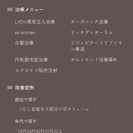
治療メニュー
LHDV頭皮注入治療
オーガニック治療
es women
リッチディオーラム
白髪治療
リジュビナートリファイ
ン療法
円形脱毛症治療
オルミエント治療薬®
ステロイド局所注射
改善症例
部位で探す
つむじ
前髪
生え際
分け目
ボリューム
年代で探す
20代
30代
40代
50代以上