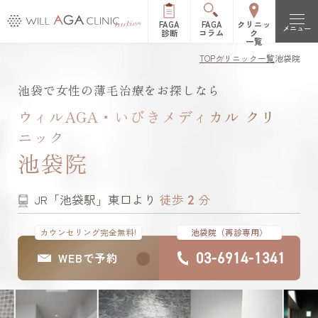
FAGA
FAGA
クリニッ
メニュー
診断
コラム
ク
一覧
TOP
クリニック一覧
池袋院
初めての方へ
池袋で女性の薄毛治療をお探しなら
FAGAとは（女性型脱毛症）
治療メニュー
ウィルAGA・いびきメディカル クリ
ニック
FPHLとは（女性の薄毛）
LHDV頭皮注入治療
オーガニック治療
改善症例
池袋院
es women
リッチディオーラム
料金表
2
JR「池袋駅」東口より
徒歩
分
白髪治療
リジュビナートリファ
イン療法
クリニック一覧
カウンセリング完全無料!
池袋院（再診専用）
03-6914-1341
WEBで予約
円形脱毛症治療
オルミエント治療薬®
新宿院
池袋院
よくある質問
ステロイド局所注射
表参道院
銀座院