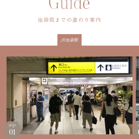
Guide
池袋院までの道のり案内
JR池袋駅
step
01