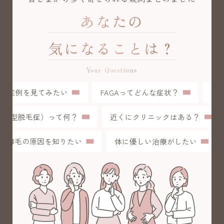
あなたの
気になることは？
Your Questions
症例を見てみたい
FAGAってどんな症状？
初め
L（女性型脱毛症）って何？
近くにクリニックはある？
薄毛の原因を知りたい
体に優しい治療がしたい