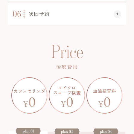
06
STEP
次回予約
Price
治療費用
マイクロ
カウンセリング
血液検査料
スコープ検査
0
0
0
¥
¥
¥
plan 01
plan 02
plan 03