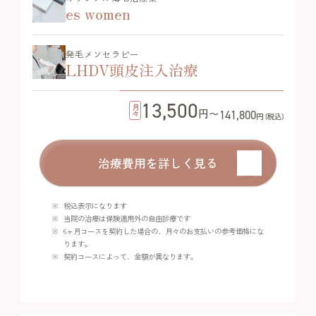
es women
発毛メソセラピー
LHDV頭皮注入治療
13,500
月々
円〜
141,800
円 (税込)
治療費用を詳しく見る
税込表示になります
当院の治療は保険適用外の自由診療です
6ヶ月コースを契約した場合の、月々のお支払いの参考価格にな
ります。
契約コースによって、金額が異なります。