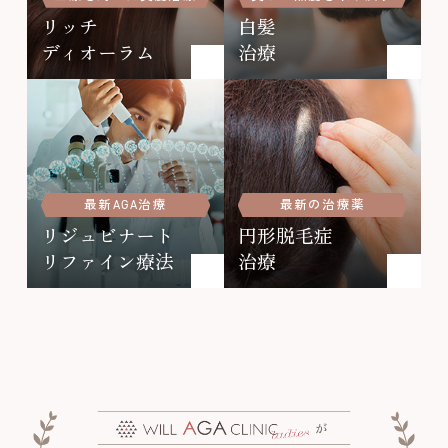
リッチ
白髪
ディオーラム
治療
最新AGA治療
最新の治療薬
リジュビナート
円形脱毛症
リファイン療法
治療
が