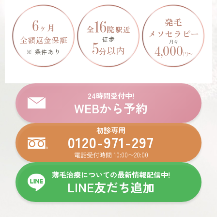
発毛
6
16
ヶ月
全
院
駅近
メソセラピー
全額返金保証
徒歩
月々
5
4,000
以内
※ 条件あり
分
円
〜
24時間受付中!
WEBから予約
初診専用
0120-971-297
電話受付時間 10:00〜20:00
薄毛治療についての最新情報配信中!
LINE友だち追加