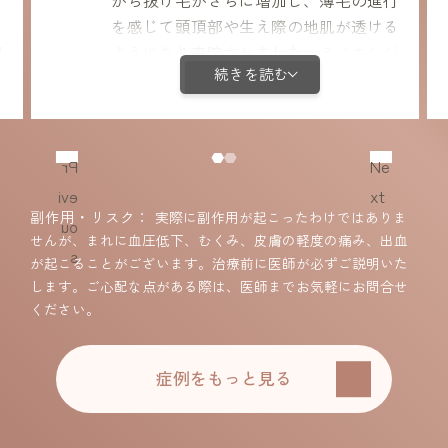
から抜け毛がさらに増加し、薄毛の進行
ス
を感じて頭頂部や生え際の地肌が透ける
報
ようになり来院されました。ミノキシジ
続きを読む
頂
ル内服＋栄養剤＋LHDV注射で治療しま
した。強いストレスは休止期脱毛の誘因
に
になるため、まさに典型的なケースで
り
す。今回は若いうちから治療介入できた
Pr
Ne
努
ので細胞がまだしっかりしており経過は
evi
xt
に
順調で、特に生え際の改善が顕著でし
副作用・リスク
実際に副作用が起こったわけではありま
ou
ま
た。前頭部を中心に毛量が増え、髪全体
せんが、まれに血圧低下、むくみ、皮膚の軽度の痛み、出血
s
は
のボリュームも回復し体毛の増加も気に
が起こることがございます。治療前に医師が必ずご説明いた
ならない程度で、ご本人も効果をしっか
します。ご心配な点がある際は、医師までお気軽にお問合せ
ください。
りと実感されました。体毛増加以外の副
作用は認めませんでした。
症例をもっと見る