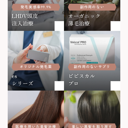
発毛実感率99.9%
副作用のない
LHDV頭皮
オーガニック
注入治療
薄毛治療
オリジナル発毛薬
副作用のないサプリ
es
ビビスカル
シリーズ
プロ
医療を用いた美髪治療
美しい黒髪を取り戻す