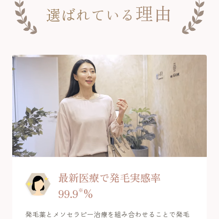
理由
選ばれている
最新医療で発毛実感率
99.9
※
%
発毛薬とメソセラピー治療を組み合わせることで発毛