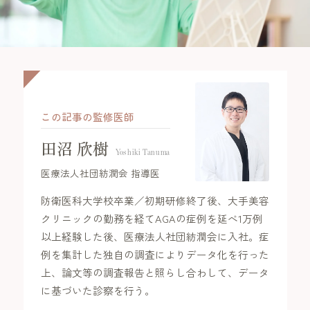
年代別お悩みガイド
立川院
町田院
FAGAコラム
横浜院
大宮院
FAGAセルフチェック診断
千葉院
札幌院
この記事の監修医師
治療の流れ
仙台院
京都院
田沼 欣樹
Yoshiki Tanuma
名古屋院
大阪梅田院
ドクター紹介
医療法人社団紡潤会 指導医
神戸三宮院
福岡院
防衛医科大学校卒業／初期研修終了後、大手美容
お知らせ
クリニックの勤務を経てAGAの症例を延べ1万例
以上経験した後、医療法人社団紡潤会に入社。症
例を集計した独自の調査によりデータ化を行った
上、論文等の調査報告と照らし合わして、データ
プライバシーポリシー
に基づいた診察を行う。