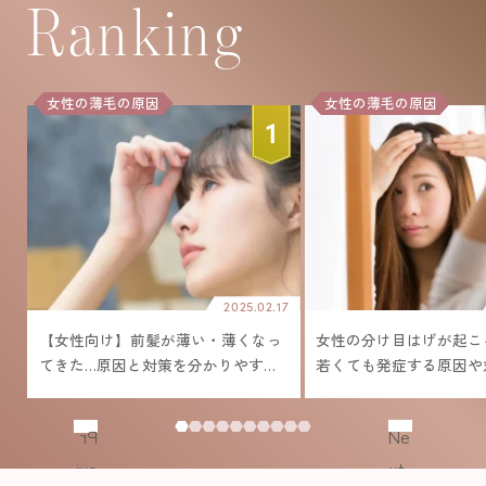
Ranking
女性の薄毛の原因
女性の薄毛の原因
20
2025.02.17
？
【女性向け】前髪が薄い・薄くなっ
女性の分け目はげが起こ
てきた…原因と対策を分かりやすく
若くても発症する原因や
解説！
法とは
Pr
Ne
evi
xt