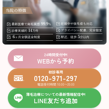
当院の特徴
99.9
妊娠中
や抜毛症も対応
最新医療で発毛実感
%
14
プライバシー配慮、
完全個室
診療実績約
万件
6
5
ヶ月全額返金
制度
駅近、徒歩
分以内
24時間受付中!
WEBから予約
初診専用
0120-971-297
電話受付時間 10:00〜20:00
薄毛治療についての最新情報配信中!
LINE友だち追加