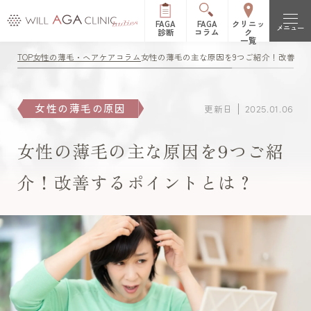
FAGA
FAGA
クリニッ
メニュー
診断
コラム
ク
一覧
TOP
女性の薄毛・ヘアケアコラム
女性の薄毛の主な原因を9つご紹介！改善す
初めての方へ
FAGAとは（女性型脱毛症）
治療メニュー
女性の薄毛の原因
更新日
2025.01.06
FPHLとは（女性の薄毛）
LHDV頭皮注入治療
オーガニック治療
改善症例
女性の薄毛の主な原因を9つご紹
es women
リッチディオーラム
介！改善するポイントとは？
料金表
白髪治療
リジュビナートリファ
イン療法
クリニック一覧
円形脱毛症治療
オルミエント治療薬®
新宿院
池袋院
よくある質問
ステロイド局所注射
表参道院
銀座院