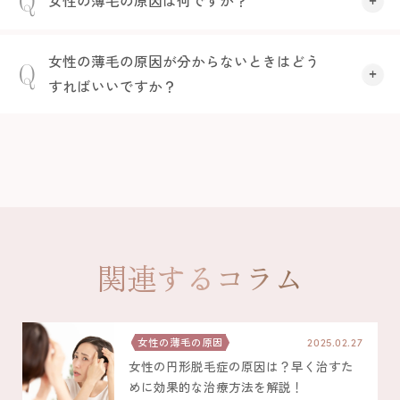
Q
女性の薄毛の原因は何ですか？
A
女性の薄毛の主な原因は、以下の9つです。
女性の薄毛の原因が分からないときはどう
Q
詳しくは、女性が薄毛になってしまう主な
すればいいですか？
原因9つをご参照ください。
加齢によるホルモンバランスの乱れ
A
薄毛の原因が分からない場合は、AGAクリ
生活習慣の乱れ
ニックに相談するのがおすすめです。専門
強いストレス
的な知識や技術のある医師が原因を特定
頭皮の皮脂分泌の異常
し、一人ひとりに合った治療を提案してく
ヘアアレンジ
れます。
誤ったヘアケア
関連するコラム
出産や授乳による影響
病気の影響
紫外線によるダメージ
女性の薄毛の原因
2025.02.27
女性の円形脱毛症の原因は？早く治すた
めに効果的な治療方法を解説！