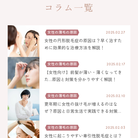
年代別お悩みガイド
コラム一覧
立川院
町田院
FAGAコラム
横浜院
大宮院
女性の薄毛の原因
2025.02.27
FAGAセルフチェック診断
女性の円形脱毛症の原因は？早く治すた
千葉院
札幌院
めに効果的な治療方法を解説！
治療の流れ
仙台院
京都院
女性の薄毛の原因
2025.02.17
【女性向け】前髪が薄い・薄くなってき
名古屋院
大阪梅田院
ドクター紹介
た…原因と対策を分かりやすく解説！
神戸三宮院
福岡院
お知らせ
女性の薄毛の原因
2025.02.10
更年期に女性の抜け毛が増えるのはな
ぜ？原因と日常生活で実践できる対策に
ついて解説
プライバシーポリシー
女性の薄毛の原因
2025.02.03
女性に起こりやすい牽引性脱毛症とは？