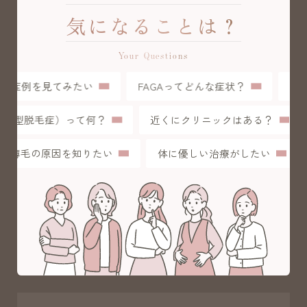
気になることは？
Your Questions
症例を見てみたい
FAGAってどんな症状？
初
（女性型脱毛症）って何？
近くにクリニックはある？
薄毛の原因を知りたい
体に優しい治療がしたい