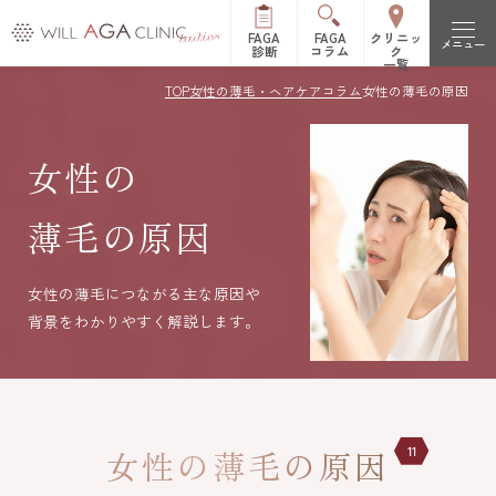
FAGA
FAGA
クリニッ
メニュー
診断
コラム
ク
一覧
TOP
女性の薄毛・ヘアケアコラム
女性の薄毛の原因
初めての方へ
FAGAとは（女性型脱毛症）
女性の
治療メニュー
FPHLとは（女性の薄毛）
薄毛の原因
LHDV頭皮注入治療
オーガニック治療
改善症例
es women
リッチディオーラム
女性の薄毛につながる主な原因や
料金表
背景をわかりやすく解説します。
白髪治療
リジュビナートリファ
イン療法
クリニック一覧
円形脱毛症治療
オルミエント治療薬®
新宿院
池袋院
よくある質問
11
女性の薄毛の原因
ステロイド局所注射
表参道院
銀座院