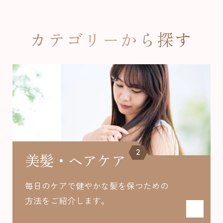
ou
s
カテゴリーから探す
2
美髪・ヘアケア
毎日のケアで健やかな髪を保つための
方法を
ご紹介します。