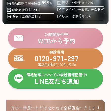
99.9
妊娠中
や抜毛症も対応
最新医療で発毛実感
%
14
プライバシー配慮、
完全個室
診療実績約
万件
6
5
ヶ月全額返金
制度
駅近、徒歩
分以内
24時間受付中!
WEBから予約
初診専用
0120-971-297
電話受付時間 10:00〜20:00
薄毛治療についての最新情報配信中!
LINE友だち追加
万が一満足いただけなければ全額返金いたします