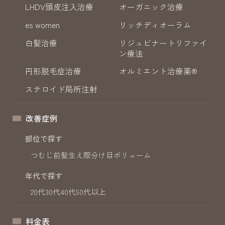
LHDV頭皮注入治療
オーガニック治療
es women
リッチディオーラム
白髪治療
リジュビナートリファイ
ン療法
円形脱毛症治療
オルミエント治療薬®
ステロイド局所注射
改善症例
部位で探す
つむじ
前髪
生え際
分け目
ボリューム
年代で探す
20代
30代
40代
50代以上
料金表