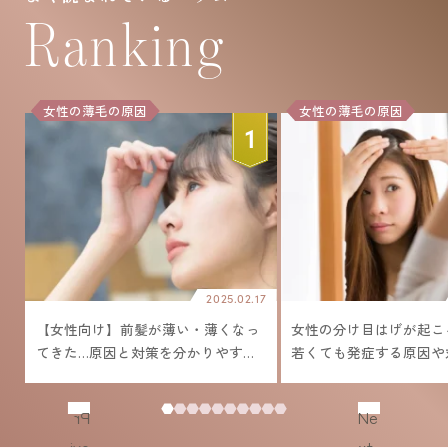
Ranking
女性の薄毛の原因
女性の薄毛の原因
20
2025.02.17
？
【女性向け】前髪が薄い・薄くなっ
女性の分け目はげが起こ
てきた…原因と対策を分かりやすく
若くても発症する原因や
解説！
法とは
Pr
Ne
evi
xt