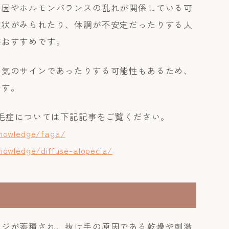
要因やホルモンバランスの乱れが関係している可
症状がみられたり、体調が不安定だったりする人
がおすすめです。
病気のサインであったりする可能性もあるため、
です。
脱毛症については下記記事をご覧ください。
-knowledge/faga/
knowledge/diffuse-alopecia/
ージが蓄積され、抜け毛の原因である乾燥や刺激