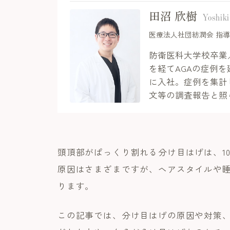
田沼 欣樹
Yoshik
医療法人社団紡潤会 指
防衛医科大学校卒業
を経てAGAの症例
に入社。症例を集計
文等の調査報告と照
頭頂部がぱっくり割れる分け目はげは、1
原因はさまざまですが、ヘアスタイルや
ります。
この記事では、分け目はげの原因や対策