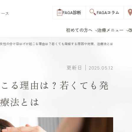
FAGA
診断
FAGA
コラム
ィース
初めての方へ
治療メニュー
C
新宿院
改善症例
料金表
表参道院
女性の分け目はげが起こる理由は？若くても発症する原因や対策、治療法とは
クリニック一覧
B
M
LHD
F
部位で探す
お得な制度
立川院
オー
F
横浜院
おすすめプラン
つむじ
前髪
更新日
2025.05.12
初めての方へ トップ
治療メニュー トップ
生え際
分け目
es wo
千葉院
薄毛治療費一覧
ボリューム
リッ
仙台院
起こる理由は？若くても発
お支払い方法
年代で探す
白髪
名古屋院
費用のよくある質問
20代
30代
40代
治療法とは
リジ
神戸三宮院
イ
50代以上
円形
オ
ス