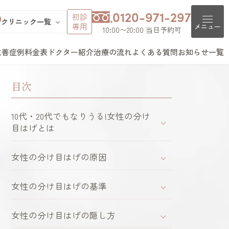
0120-971-297
初診
クリニック一覧
専用
メニュー
10:00〜20:00 当日予約可
改善症例
料金表
ドクター紹介
治療の流れ
よくある質問
お知らせ一覧
池袋院
クリニック一覧
よくある質問
銀座院
目次
V頭皮注入治療
AGAとは（女性型脱毛症）
新宿院
池袋院
薄毛治療について
町田院
表参道院
銀座院
ガニック治療
PHLとは（女性の薄毛）
大宮院
はじめてのご予約につい
立川院
町田院
10代・20代でもなりうる!女性の分け
て
横浜院
大宮院
men
札幌院
目はげとは
千葉院
札幌院
薄毛の不安について
チディオーラム
仙台院
京都院
京都院
名古屋院
大阪梅田院
カウンセリングについて
治療
大阪梅田院
女性の分け目はげの原因
神戸三宮院
福岡院
クリニックについて
ュビナートリファイン療法
福岡院
費用について
女性の分け目はげの基準
脱毛症治療
ルミエント治療薬®
女性の分け目はげの隠し方
テロイド局所注射