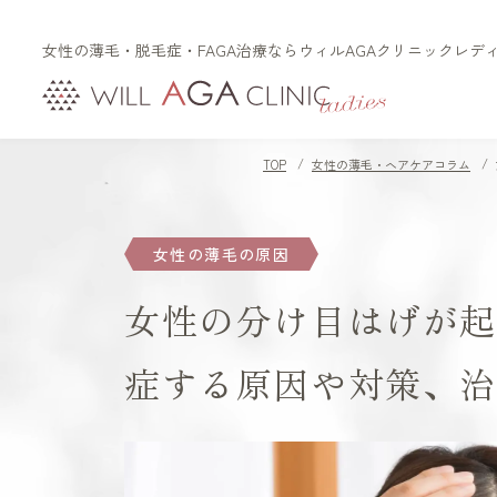
女性の薄毛・脱毛症・FAGA治療ならウィルAGAクリニックレデ
初めての方へ
治療メニュー
TOP
女性の薄毛・ヘアケアコラム
FAGAとは（女性型脱毛
LHDV頭皮注入治療
症）
オーガニック治療
FPHLとは（女性の薄毛）
女性の薄毛の原因
es women
女性の分け目はげが
リッチディオーラム
白髪治療
症する原因や対策、
リジュビナートリファ
ン療法
円形脱毛症治療
オルミエント治療薬®