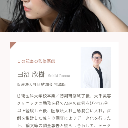
年代別お悩みガイド
立川院
町田院
FAGAコラム
横浜院
大宮院
FAGAセルフチェック診断
千葉院
札幌院
治療の流れ
仙台院
京都院
この記事の監修医師
名古屋院
大阪梅田院
ドクター紹介
田沼 欣樹
Yoshiki Tanuma
神戸三宮院
福岡院
医療法人社団紡潤会 指導医
お知らせ
防衛医科大学校卒業／初期研修終了後、大手美容
クリニックの勤務を経てAGAの症例を延べ1万例
以上経験した後、医療法人社団紡潤会に入社。症
例を集計した独自の調査によりデータ化を行った
プライバシーポリシー
上、論文等の調査報告と照らし合わして、データ