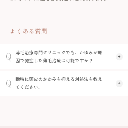
よくある質問
薄毛治療専門クリニックでも、かゆみが原
Q
因で発症した薄毛治療は可能ですか？
A
ウィルAGAクリニックレディースでは、か
瞬時に頭皮のかゆみを抑える対処法を教え
Q
ゆみが原因で発症した薄毛治療も承ってお
てください。
ります。ただし、根本的なかゆみの原因
は、皮膚科での治療がお勧めです。かゆみ
A
保冷剤や冷水などで、かゆみが生じている
の治療を行ってもなお、薄毛が改善しない
部分を冷やすと良いでしょう。頭皮が乾燥
場合は、他の原因が隠されているかもしれ
している場合は保湿も行うと効果的です。
ません。原因不明の薄毛に対する治療も可