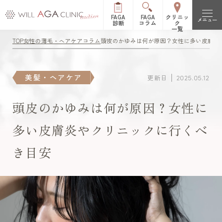
FAGA
FAGA
クリニッ
メニュー
診断
コラム
ク
一覧
TOP
女性の薄毛・ヘアケアコラム
頭皮のかゆみは何が原因？女性に多い皮膚炎
初めての方へ
FAGAとは（女性型脱毛症）
治療メニュー
美髪・ヘアケア
更新日
2025.05.12
FPHLとは（女性の薄毛）
LHDV頭皮注入治療
オーガニック治療
改善症例
頭皮のかゆみは何が原因？女性に
es women
リッチディオーラム
多い皮膚炎やクリニックに行くべ
料金表
き目安
白髪治療
リジュビナートリファ
イン療法
クリニック一覧
円形脱毛症治療
オルミエント治療薬®
新宿院
池袋院
よくある質問
ステロイド局所注射
表参道院
銀座院