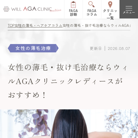
FAGA
FAGA
クリニッ
メニュー
診断
コラム
ク
一覧
TOP
女性の薄毛・ヘアケアコラム
女性の薄毛・抜け毛治療ならウィルAGAクリ
初めての方へ
FAGAとは（女性型脱毛症）
治療メニュー
女性の薄毛治療
更新日
2026.08.07
FPHLとは（女性の薄毛）
LHDV頭皮注入治療
オーガニック治療
改善症例
女性の薄毛・抜け毛治療ならウィ
es women
リッチディオーラム
ルAGAクリニックレディースが
料金表
おすすめ！
白髪治療
リジュビナートリファ
イン療法
クリニック一覧
円形脱毛症治療
オルミエント治療薬®
新宿院
池袋院
よくある質問
ステロイド局所注射
表参道院
銀座院