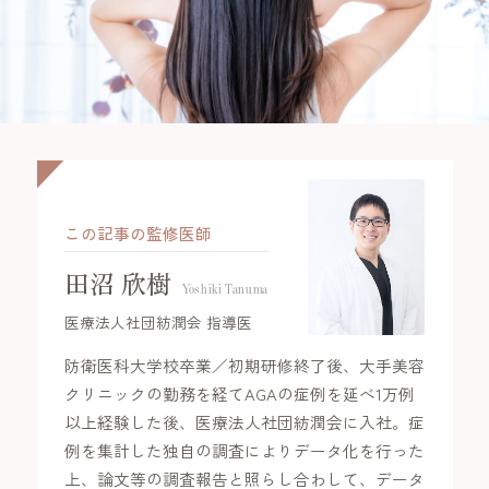
年代別お悩みガイド
立川院
町田院
FAGAコラム
横浜院
大宮院
FAGAセルフチェック診断
千葉院
札幌院
治療の流れ
仙台院
京都院
この記事の監修医師
名古屋院
大阪梅田院
ドクター紹介
田沼 欣樹
Yoshiki Tanuma
神戸三宮院
福岡院
医療法人社団紡潤会 指導医
お知らせ
防衛医科大学校卒業／初期研修終了後、大手美容
クリニックの勤務を経てAGAの症例を延べ1万例
以上経験した後、医療法人社団紡潤会に入社。症
例を集計した独自の調査によりデータ化を行った
プライバシーポリシー
上、論文等の調査報告と照らし合わして、データ